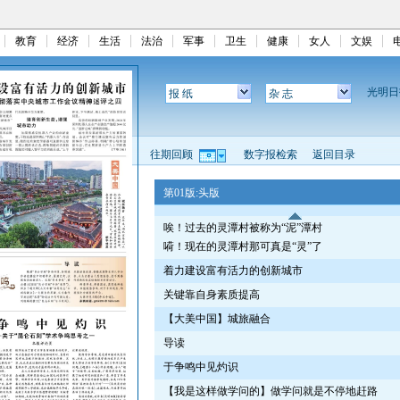
教育
经济
生活
法治
军事
卫生
健康
女人
文娱
光明
报 纸
杂 志
往期回顾
数字报检索
返回目录
第01版:头版
唉！过去的灵潭村被称为“泥”潭村
嗬！现在的灵潭村那可真是“灵”了
着力建设富有活力的创新城市
关键靠自身素质提高
【大美中国】城旅融合
导读
于争鸣中见灼识
【我是这样做学问的】做学问就是不停地赶路