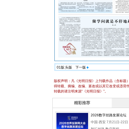
01版:头版
下一版