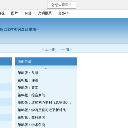
您想去哪里？
电视
图片
科普
光明报系
更多>>
日报
2025年07月21日 星期一
< 上一期
下一期 >
版面目录
第01版：头版
第02版：评论
第03版：要闻
第04版：综合新闻
第05版：红船初心专刊（总第1669期）
第06版：学习贯彻习近平新时代中国特色社会主义思想专刊
第07版：教科新闻
第08版：学术争鸣