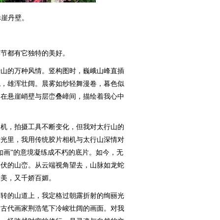
赤崖丹壁。
节都有它独特的美好。
山的万种风情。竖构图时，巍峨山峰直插
绝，雄浑壮阔。晨雾如纱轻舞漫卷，暮色似
，在悬崖峭壁与层峦叠嶂间，描绘着我心中
机，拍摄工具不断变化，但我对太行山的
时光里，我用传统胶片相机与太行山深情对
如画”的意境凝练成不朽的底片。如今，无
起伏的山峦。从云端视角望去，山脉如龙蛇
壮美，又千娇百媚。
转的山道上，我定格过朝露折射的绚丽光
过古代画家荆浩笔下冷峻壮阔的画面。对我