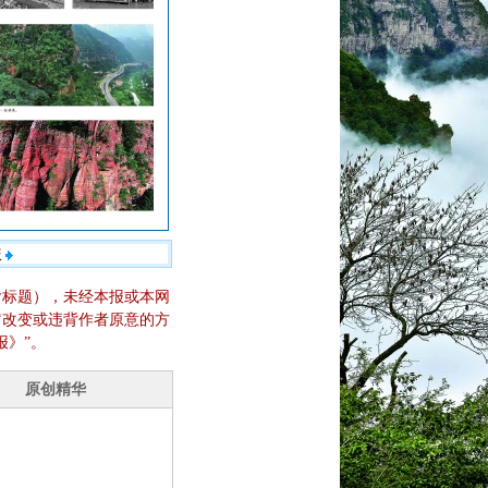
版
含标题），未经本报或本网
它改变或违背作者原意的方
报》”。