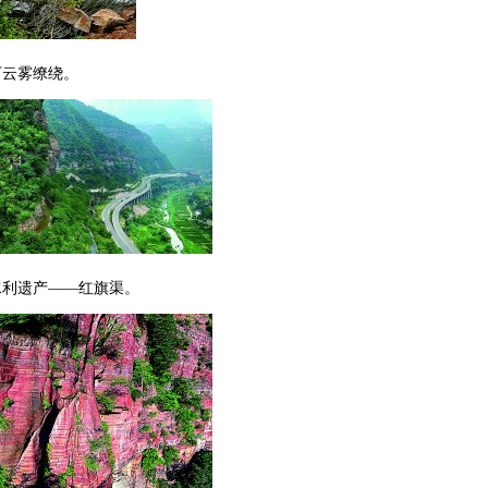
下云雾缭绕。
水利遗产——红旗渠。