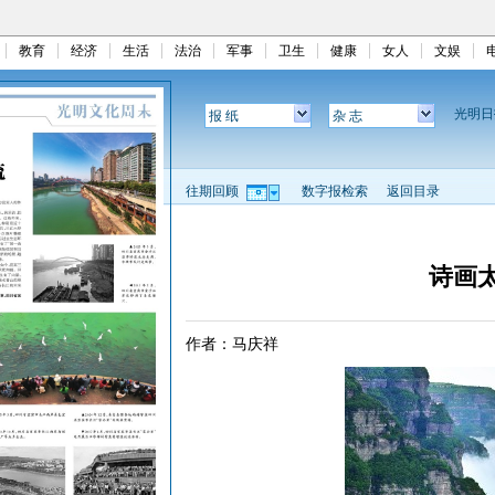
教育
经济
生活
法治
军事
卫生
健康
女人
文娱
光明
报 纸
杂 志
往期回顾
数字报检索
返回目录
诗画
作者：马庆祥