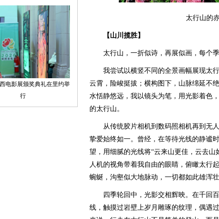
太行山的
【山川揽胜】
太行山，一折似诗，再展似画，每个季
我尝试以横竖不同的全景画幅展现太行
云霄，险峻挺拔；横构图下，山脉绵延不
水恬静悠远，我以镜头为笔，用光影着色
的太行山。
从传统胶片相机到数码照相机再到无人
挚爱始终如一。曾经，在等待光线的静谧
望，用细腻的光线将“云来山更佳，云去山
人机的视角带着我自由的眼睛，俯瞰太行
蜿蜒，沟壑似大地脉动，一切都如此雄浑
四季轮回中，光影交相辉映。在千回百
线，触摸过岩壁上岁月雕琢的纹理，偶遇