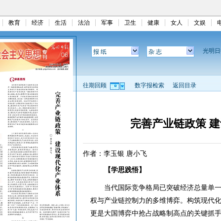
教育
经济
生活
法治
军事
卫生
健康
女人
文娱
光明
报 纸
杂 志
往期回顾
数字报检索
返回目录
完善产业链政策 
作者：李玉银 唐小飞
【学思践悟】
当代国际竞争格局已突破经济总量单一
权与产业链控制力的多维博弈。构筑现代
更是大国博弈中抢占战略制高点的关键抓