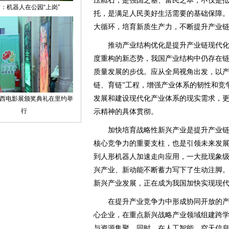
压舱石，是强国之基、富民之本，不仅是
托，是满足人民美好生活需要的基础保障
大循环，培育新质生产力，不断提升产业
推动产业结构优化是提升产业链现代化
度重构的新态势，我国产业结构中仍存在
质量发展的步伐。应从全局视角出发，以产
链、育链”工程，增强产业体系的韧性和竞
发展和建设现代化产业体系的现实需求，更
示精神的具体贯彻。
加快培育战略性新兴产业是提升产业链
核心竞争力的重要支柱，也是引领未来发
到人形机器人加速走向应用，一大批现象
兴产业、新动能不断蓄力写下了生动注脚
新兴产业发展，正在成为我国加快实现现
在提升产业竞争力中形成协同开放的产
心企业，在重点新兴战略产业领域组建跨
与资源集聚。同时，在人工智能、空天信息