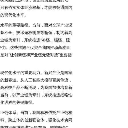
抵御风险的主阵地，也是高质量发展的依
。只有夯实实体经济根基，才能够畅通国内
链的现代化水平。
水平的重要路径。当前，面对全球产业深
链条不全、技术短板明显等瓶颈，制约着高
业链为牵引，系统推进“补链、强链、延
争力。这些措施不仅契合我国推动高质量
是对“让创新链和产业链无缝对接”重要指
现代化水平的重要动力。新兴产业是国家
展的新赛道。从人工智能大模型百舸争流，
级高科技产品不断涌现，为我国加快培育新
。当前，以产业链为牵引，系统推进战略性
代化进程的关键路径。
业链体系。当前，我国积极依托产业链核
学科、跨主体的创新联合体，强化技术协同
等前沿领域推进“沿链布局、跨域融合”，