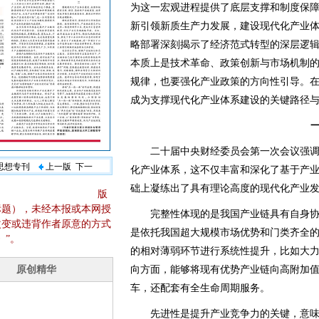
为这一宏观进程提供了底层支撑和制度保障。
新引领新质生产力发展，建设现代化产业体
略部署深刻揭示了经济范式转型的深层逻
本质上是技术革命、政策创新与市场机制
规律，也要强化产业政策的方向性引导。
成为支撑现代化产业体系建设的关键路径
二十届中央财经委员会第一次会议强调
义思想专刊
上一版
下一
化产业体系，这不仅丰富和深化了基于产
础上凝练出了具有理论高度的现代化产业
版
标题），未经本报或本网授
完整性体现的是我国产业链具有自身协
改变或违背作者原意的方式
是依托我国超大规模市场优势和门类齐全
》”。
的相对薄弱环节进行系统性提升，比如大
向方面，能够将现有优势产业链向高附加
车，还配套有全生命周期服务。
先进性是提升产业竞争力的关键，意味