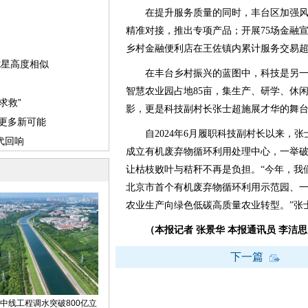
在提升服务质量的同时，丰台区加强风险
精准对接，推出专项产品；开展75场金融宣讲
乡村金融便利店在王佐镇内累计服务交易超2
在丰台乡村振兴的蓝图中，科技是另一
智慧农业园占地85亩，集生产、研学、休
影，更是科技副村长张士超施展才华的舞
自2024年6月履职科技副村长以来，张
成立有机废弃物循环利用处理中心，一举
让枯枝败叶与秸秆不再是负担。“今年，我
北京市首个有机废弃物循环利用示范园、
农业生产向绿色低碳高质量农业转型。”张
（本报记者 张景华 本报通讯员 李洁思
下一篇