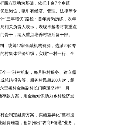
村”四方联动为基础，依托丰台7个乡镇
个优质岗位，吸引有经济、管理、法律等专
计“三年培优”路径：首年跨岗历练，次年
村局相关负责人表示，表现卓越者将获重点
部门骨干，纳入重点培养村级后备干部。
制，统筹12家金融机构资源，选派70位专
村的村集体经济组织，实现“一村一行、全
个一”驻村机制，每月驻村服务、建立需
成总结报告等，服务村民超200人次，组
。六里桥村金融副村长门晓璐坚持“一月一
灵活存款方案，用金融知识助力乡村经济发
企制定融资方案，实施差异化“整村授
业融资难题，创新推出“农商E链通”业务，