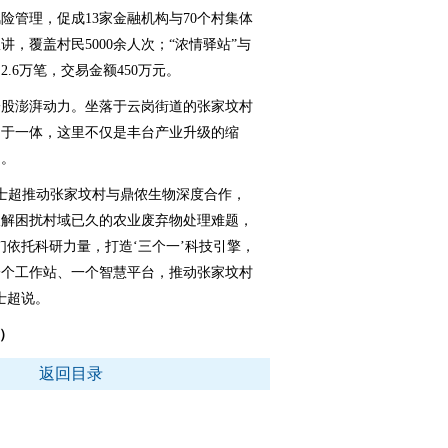
管理，促成13家金融机构与70个村集体
，覆盖村民5000余人次；“浓情驿站”与
.6万笔，交易金额450万元。
股澎湃动力。坐落于云岗街道的张家坟村
闲于一体，这里不仅是丰台产业升级的缩
台。
士超推动张家坟村与鼎侬生物深度合作，
破解困扰村域已久的农业废弃物处理难题，
们依托科研力量，打造‘三个一’科技引擎，
一个工作站、一个智慧平台，推动张家坟村
士超说。
）
返回目录