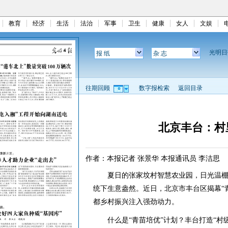
教育
经济
生活
法治
军事
卫生
健康
女人
文娱
光明
报 纸
杂 志
往期回顾
数字报检索
返回目录
北京丰台：村
作者：本报记者 张景华 本报通讯员 李洁思
夏日的张家坟村智慧农业园，日光温棚
统下生意盎然。近日，北京市丰台区揭幕“
都乡村振兴注入强劲动力。
什么是“青苗培优”计划？丰台打造“村级