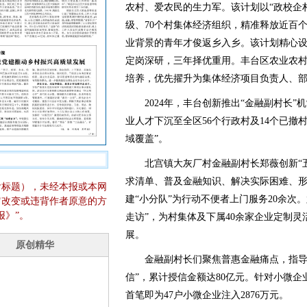
农村、爱农民的生力军。该计划以“政校企
级、70个村集体经济组织，精准释放近百
业背景的青年才俊返乡入乡。该计划精心设
定岗深研，三年择优重用。丰台区农业农
培养，优先擢升为集体经济项目负责人、
2024年，丰台创新推出“金融副村长”机
业人才下沉至全区56个行政村及14个已撤
域覆盖”。
北宫镇大灰厂村金融副村长郑薇创新“五
求清单、普及金融知识、解决实际困难、形
含标题），未经本报或本网
建“小分队”为行动不便者上门服务20余次
它改变或违背作者原意的方
报》”。
走访”，为村集体及下属40余家企业定制
展。
金融副村长们聚焦普惠金融痛点，指导村
信”，累计授信金额达80亿元。针对小微企
首笔即为47户小微企业注入2876万元。