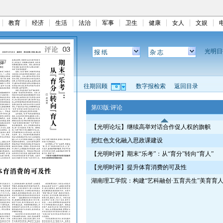
教育
经济
生活
法治
军事
卫生
健康
女人
文娱
光明
报 纸
杂 志
往期回顾
数字报检索
返回目录
第03版:评论
【光明论坛】继续高举对话合作促人权的旗帜
把红色文化融入思政课建设
【光明时评】期末“乐考”：从“育分”转向“育人”
【光明时评】提升体育消费的可及性
湖南理工学院：构建“艺科融创·五育共生”美育育