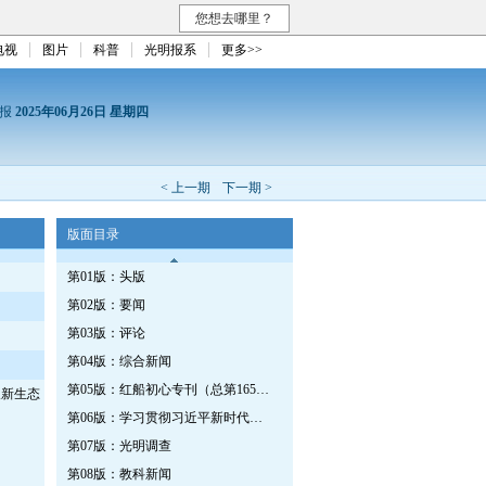
您想去哪里？
电视
图片
科普
光明报系
更多>>
日报
2025年06月26日 星期四
< 上一期
下一期 >
版面目录
第01版：头版
第02版：要闻
第03版：评论
第04版：综合新闻
第05版：红船初心专刊（总第1652期）
人新生态
第06版：学习贯彻习近平新时代中国特色社会主义思想专刊
第07版：光明调查
第08版：教科新闻