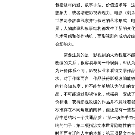
包括题材内涵、叙事手法、价值追求等，
想象力，或者增进影视表现力。电影《刺
世界两条故事线索并行叙述的艺术形式，
景，人物故事和叙事结构都发生了新的变
艺术灵感和创作动机，而影视剧的成功改
会影响力。
需要注意的是，影视剧的火热程度不能
改编的关系，很容易导向一种误解，即认
为评价体系不同，影视从业者看待文学作
求。对于作家而言，作品获得影视改编能
的社会知名度，但不能简单地认为他们的
品，不可能通过影视转化，就摇身一变成
价标准，获得影视改编的作品并不意味着
标准存在不同角度的阐释，但还是有一些
品中总结出三个共通品质：“第一项关乎句
响的句子；第二项指涉文本世界隐喻性的
时间而变迁的人生的本相；第三项是文本