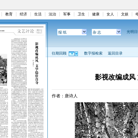
教育
经济
生活
法治
军事
卫生
健康
女人
文娱
光明
报 纸
杂 志
往期回顾
数字报检索
返回目录
影视改编成风
作者：唐诗人