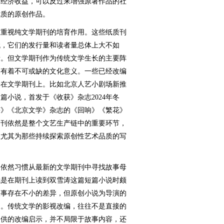
和经济收益，可以反过来增强原著作品的社
优质的原创作品。
重视纯文学期刊的培育作用。这些纸质刊
代，它们的发行量和读者量总体上大不如
音。但文学期刊作为传统文学生长的主要阵
，有着不可或缺的文化意义。一些已经改编
表在文学期刊上。比如北京人艺小剧场新推
小说，首发于《收获》杂志2024年冬
获》《北京文学》杂志的《回响》《繁花》
期刊依然是整个文艺生产链中的重要环节，
，尤其为那些持续探索原创性艺术品质的写
依然习惯从最新的文学期刊中寻找故事母
就是在期刊上读到双雪涛这篇短篇小说时颇
故事存在不小的差异，但原创小说为导演的
向。传统文学的影视改编，往往不是直接的
提供的改编启示，并不局限于故事内容，还