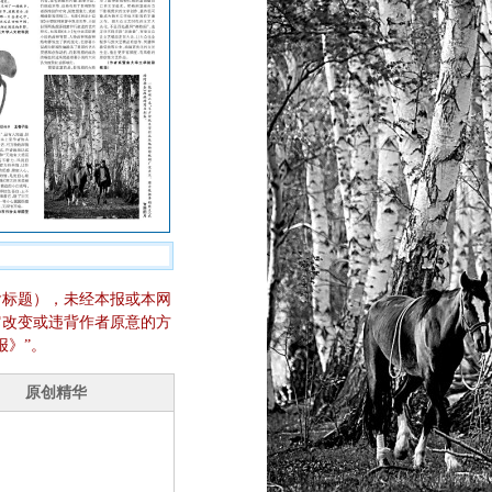
含标题），未经本报或本网
它改变或违背作者原意的方
报》”。