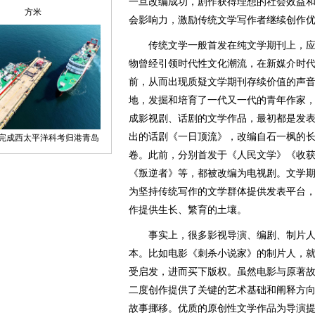
一旦改编成功，剧作获得理想的社会效益
会影响力，激励传统文学写作者继续创作
传统文学一般首发在纯文学期刊上，应
物曾经引领时代性文化潮流，在新媒介时
前，从而出现质疑文学期刊存续价值的声
地，发掘和培育了一代又一代的青年作家
成影视剧、话剧的文学作品，最初都是发
出的话剧《一日顶流》，改编自石一枫的长篇
卷。此前，分别首发于《人民文学》《收
《叛逆者》等，都被改编为电视剧。文学
为坚持传统写作的文学群体提供发表平台
作提供生长、繁育的土壤。
事实上，很多影视导演、编剧、制片人
本。比如电影《刺杀小说家》的制片人，
受启发，进而买下版权。虽然电影与原著
二度创作提供了关键的艺术基础和阐释方
故事挪移。优质的原创性文学作品为导演