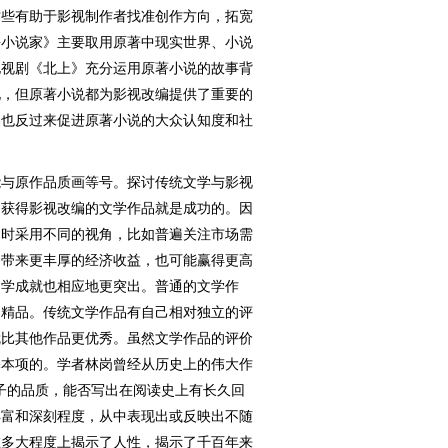
这些有助于影视制作者找准创作方向，拓宽
杀小说家》主要取用原著中现实世界、小说
电视剧《北上》充分运用原著小说的故事背
化，但原著小说都为影视改编提供了重要的
编也反过来促进原著小说的大众认知度和社
与原作品质画等号。探讨传统文学与影视
为获得影视改编的文学作品就是成功的。因
品时采用不同的视角，比如普遍关注市场需
够带来更丰厚的经济收益，也可能赢得更高
文学成就也相应地更突出。普通的文学作
了精品。传统文学作品有自己相对独立的评
就比其他作品更优秀。虽然文学作品的评价
基本项的。学者林岗曾经从历史上的伟大作
子的品质，能否写出在阅读史上有长久回
丰富和深刻程度，从中表现出或反映出不随
在多大程度上揭示了人性，揭示了千百年来