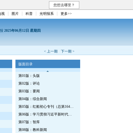
您想去哪里？
电视
图片
科普
光明报系
更多>>
日报
2025年06月12日 星期四
< 上一期
下一期 >
版面目录
第01版：头版
第02版：评论
第03版：要闻
第04版：综合新闻
第05版：红船初心专刊（总第1642期）
第06版：学习贯彻习近平新时代中国特色社会主义思想专刊
第07版：智库
第08版：教科新闻