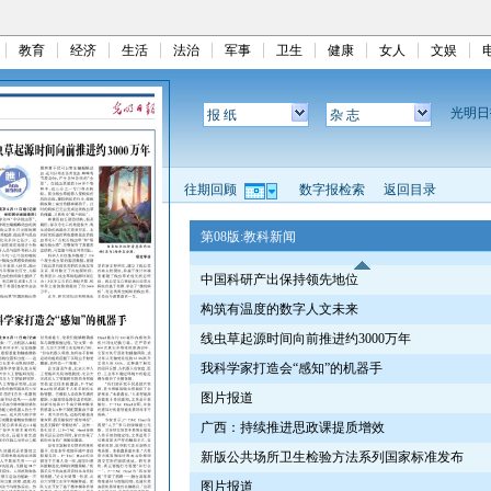
教育
经济
生活
法治
军事
卫生
健康
女人
文娱
光明
报 纸
杂 志
往期回顾
数字报检索
返回目录
第08版:教科新闻
中国科研产出保持领先地位
构筑有温度的数字人文未来
线虫草起源时间向前推进约3000万年
我科学家打造会“感知”的机器手
图片报道
广西：持续推进思政课提质增效
新版公共场所卫生检验方法系列国家标准发布
图片报道