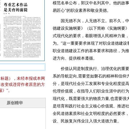
模范名单公布，郭汉中名列其中。他的故事
易匠心”的职业素养和敬业美德。
国无德不兴，人无德不立。前不久，中
德建设实施纲要》（以下简称《实施纲要》
式现代化的要求，着眼增强人民精神力量
为。”这一重要要求体现了对职业道德建设
职业道德建设工作的基本要求和路径，为
进方向、提供根本遵循。
价值认同是制度执行、治理优化的重要基
系的导航定向,需要坚如磐石的精神和信仰
含标题），未经本报或本网
分，是现代社会分工发展和专业化程度提
它改变或违背作者原意的方
报》”。
伦理价值观，在指导人们职业生涯中的行
现代化，既需要强大的物质力量,也需要强
是培育和践行社会主义核心价值观、推进
全民道德素质和社会文明程度的必然要求
设、民族复兴伟业注入强大道德力量。