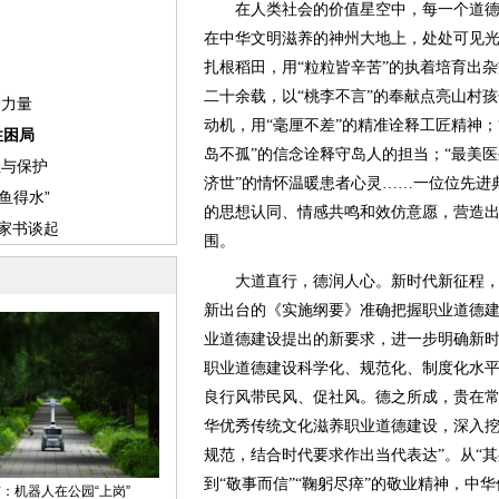
在人类社会的价值星空中，每一个道德
在中华文明滋养的神州大地上，处处可见
扎根稻田，用“粒粒皆辛苦”的执着培育出杂
二十余载，以“桃李不言”的奉献点亮山村孩
动机，用“毫厘不差”的精准诠释工匠精神；
岛不孤”的信念诠释守岛人的担当；“最美医
济世”的情怀温暖患者心灵……一位位先进
的思想认同、情感共鸣和效仿意愿，营造
围。
大道直行，德润人心。新时代新征程，
新出台的《实施纲要》准确把握职业道德
业道德建设提出的新要求，进一步明确新
职业道德建设科学化、规范化、制度化水
良行风带民风、促社风。德之所成，贵在常
华优秀传统文化滋养职业道德建设，深入
规范，结合时代要求作出当代表达”。从“其
到“敬事而信”“鞠躬尽瘁”的敬业精神，中