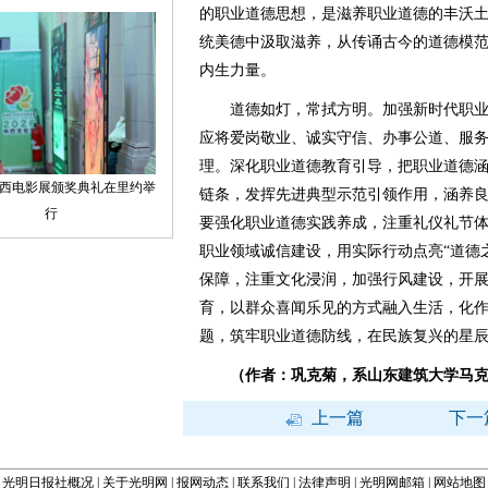
的职业道德思想，是滋养职业道德的丰沃
统美德中汲取滋养，从传诵古今的道德模
内生力量。
道德如灯，常拭方明。加强新时代职业
应将爱岗敬业、诚实守信、办事公道、服
理。深化职业道德教育引导，把职业道德
链条，发挥先进典型示范引领作用，涵养
要强化职业道德实践养成，注重礼仪礼节
职业领域诚信建设，用实际行动点亮“道德
保障，注重文化浸润，加强行风建设，开
育，以群众喜闻乐见的方式融入生活，化作
题，筑牢职业道德防线，在民族复兴的星
（作者：巩克菊，系山东建筑大学马
上一篇
下一
光明日报社概况
|
关于光明网
|
报网动态
|
联系我们
|
法律声明
|
光明网邮箱
|
网站地图