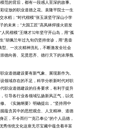
模范的背后，都有一段感人至深的故事。
光彩绽放的职业道德之花。袁隆平院士一生
交水稻；“时代楷模”张玉滚坚守深山小学
子的未来；“大国工匠”高凤林焊接火箭发
“人民楷模”王继才32年坚守开山岛，用“孤
生”胡佩兰年过九旬仍坚持坐诊，用“悬壶
典型、一次次精神洗礼，不断激发全社会
出崇德向善、见贤思齐、德行天下的浓厚氛
职业道德建设要有新气象、展现新作为。
建设领域存在的不足，科学分析新时代对职
时代职业道德建设的任务要求，有利于提升
平，引导各行业各领域弘扬新风正气，以优
修。《实施纲要》明确提出，“坚持用中
挖掘蕴含其中的思想观念、人文精神、道德
身正，不令而行”“克己奉公”的个人品德，
华优秀传统文化这座无尽宝藏中蕴含着丰富