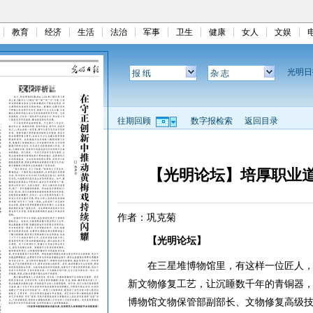
教育
经济
生活
法治
军事
卫生
健康
女人
文娱
光明
报 纸
杂 志
往期回顾
数字报检索
返回目录
【光明论坛】培厚职业
作者：巩克菊
【光明论坛】
在三星堆博物馆里，有这样一位匠人，
新文物修复工艺，让沉睡数千年的青铜器
博物馆文物保管部副部长、文物修复高级技