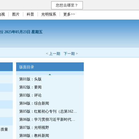
您想去哪里？
电视
图片
科普
光明报系
更多>>
日报
2025年05月23日 星期五
< 上一期
下一期 >
版面目录
第01版：头版
第02版：要闻
第03版：评论
第04版：综合新闻
第05版：红船初心专刊（总第1629期）
第06版：学习贯彻习近平新时代中国特色社会主义思想专刊
第07版：光明视野
养质量
第08版：教科新闻