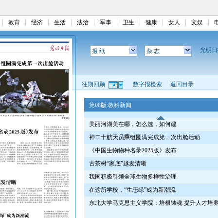
教育
经济
生活
法治
军事
卫生
健康
女人
文娱
光明
报 纸
杂 志
往期回顾
数字报检索
返回目录
第08版:教科新闻
美丽河湖美在哪，怎么选，如何建
神二十航天员乘组圆满完成第一次出舱活动
《中国生物物种名录2025版》发布
古茶树“家底”越发清晰
我国积极引领全球生物多样性治理
在这所学校，“生态绿”成为新潮流
东北大学马克思主义学院：培根铸魂 提升人才培