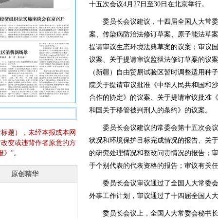
十五次会议4月27日至30日在北京举行。
委员长会议建议，十四届全国人大常委
案、传染病防治法修订草案、原子能法草
提请审议生态环境法典草案的议案；审议
议案、关于提请审议监狱法修订草案的议
（新疆）自由贸易试验区暂时调整适用种
院关于提请审议批准《中华人民共和国和
合作的协定》的议案、关于提请审议批准
和国关于移管被判刑人的条约》的议案。
委员长会议建议的常委会第十五次会议议
含标题），未经本报或本网
状况和环境保护目标完成情况的报告、关于
它改变或违背作者原意的方
报》”。
的研究处理情况和整改问责情况的报告；
于个别代表的代表资格的报告；审议有关
委员长会议审议通过了全国人大常委会2
外事工作计划，审议通过了十四届全国人
委员长会议上，全国人大常委会秘书长