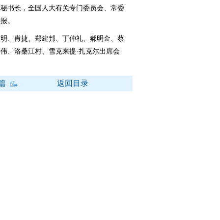
副秘书长，全国人大有关专门委员会、常委
汇报。
明、肖捷、郑建邦、丁仲礼、郝明金、蔡
伟、洛桑江村、雪克来提·扎克尔出席会
篇
返回目录