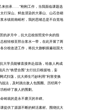
来担承……”刚刚工作，当我面临课题选
进太行深山。鲜血浸染的大寨山、山石垒砌
处浆水镇前南峪村，我的思绪总是不自觉地
苦的岁月中，抗大总校按照党中央的指
抗大总校转移至邢台浆水一带，在此开展了两
国各分校改进工作，将抗大旗帜插遍祖国大
抗大学员能够直接奔赴战场，给敌人构成
精锐兵力“铁壁合围”太行抗日根据地，妄
拉网式扫荡，抗大师生巧妙利用“利害变换
的战法，及时跳出敌人包围圈。历经两个
成功粉碎了敌人的围剿。
命铸就的是永不磨灭的丰碑。
课提供了源源不断的鲜活素材。围绕抗大