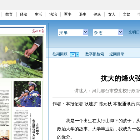
教育
经济
生活
法治
军事
卫生
健康
女人
文娱
光明
报 纸
杂 志
往期回顾
数字报检索
返回目录
抗大的烽火
讲述人：河北邢台市委党校行政管
作者：本报记者 耿建扩 陈元秋 本报通讯员 
我是一个出生在太行山脚下的孩子，从
政治大学的故事。大学毕业后，我成为一
的缘分。