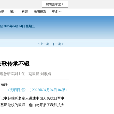
您想去哪里？
电视
图片
科普
光明报系
更多>>
日报
2025年04月04日 星期五
< 上一期
下一期 >
弦歌传承不辍
理教研室副主任、副教授 刘素娟
闫丽静
《光明日报》（ 2025年04月04日 04版）
记事起就听老辈人讲述中国人民抗日军事
名基层党校的教师，也由此开启了我和抗大