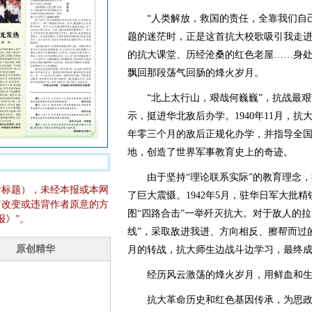
“人类解放，救国的责任，全靠我们自己
题的迷茫时，正是这首抗大校歌吸引我走
的抗大课堂、历经沧桑的红色老屋……身
飘回那段荡气回肠的烽火岁月。
“北上太行山，艰哉何巍巍”，抗战最艰
示，挺进华北敌后办学。1940年11月，
年零三个月的敌后正规化办学，并指导全
地，创造了世界军事教育史上的奇迹。
由于坚持“理论联系实际”的教育理念，
含标题），未经本报或本网
了巨大震慑。1942年5月，驻华日军大批
它改变或违背作者原意的方
图“四路合击”一举歼灭抗大。对于敌人的
报》”。
线”，采取敌进我进、方向相反、擦帮而过
月的转战，抗大师生边战斗边学习，最终
经历风云激荡的烽火岁月，用鲜血和生
抗大革命历史和红色基因传承，为思政