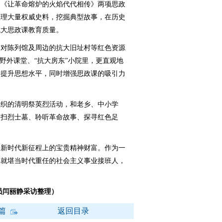
》《让革命熔炉的火焰代代相传》两项思政
整理大量权威史料，挖掘典型故事，在历史
抗大思政课教育质量。
对陈列馆及周边的抗大旧址村等红色资源
野外课堂、“抗大房东”小院里，更直观地
中提升思想水平，同时增强思政课的吸引力
织的清明祭英烈活动，和老乡、中小学
祭扫烈士墓、聆听革命故事、探寻红色足
新时代新征程上的宝贵精神财富。作为一
造就堪当时代重任的社会主义事业接班人，
闫丽静采访整理）
篇
返回目录