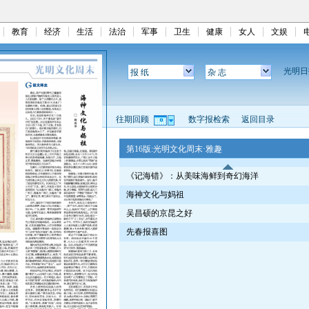
教育
经济
生活
法治
军事
卫生
健康
女人
文娱
光明
报 纸
杂 志
往期回顾
数字报检索
返回目录
第16版:光明文化周末·雅趣
《记海错》：从美味海鲜到奇幻海洋
海神文化与妈祖
吴昌硕的京昆之好
先春报喜图