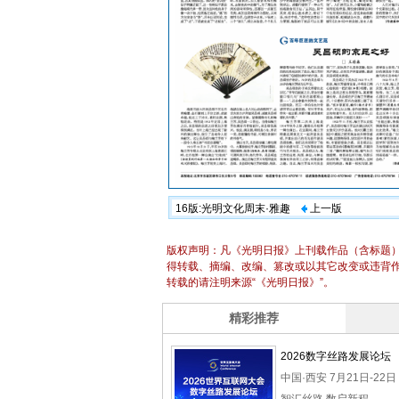
16版:光明文化周末·雅趣
上一版