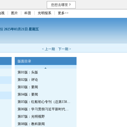
您想去哪里？
电视
图片
科普
光明报系
更多>>
日报
2025年03月21日 星期五
< 上一期
下一期 >
版面目录
第01版：头版
第02版：评论
第03版：要闻
第04版：要闻
第05版：红船初心专刊（总第1589期）
第06版：学习贯彻习近平新时代中国特色社会主义思想专刊
第07版：光明视野
第08版：教科新闻