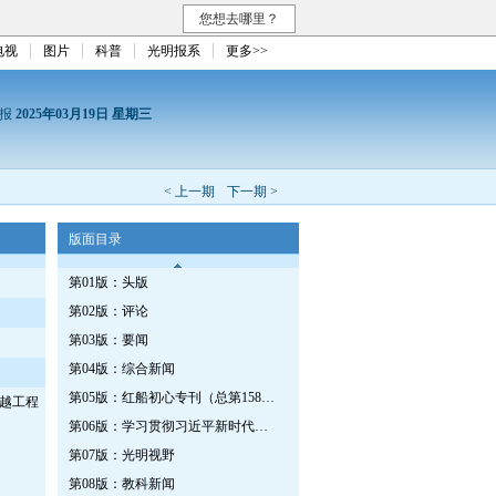
您想去哪里？
电视
图片
科普
光明报系
更多>>
日报
2025年03月19日 星期三
< 上一期
下一期 >
版面目录
第01版：头版
第02版：评论
第03版：要闻
第04版：综合新闻
第05版：红船初心专刊（总第1587期）
越工程
第06版：学习贯彻习近平新时代中国特色社会主义思想专刊
第07版：光明视野
第08版：教科新闻