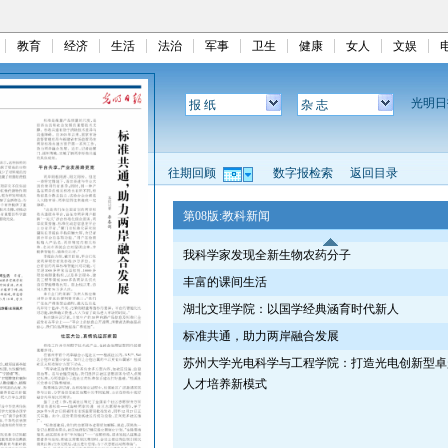
教育
经济
生活
法治
军事
卫生
健康
女人
文娱
光明
报 纸
杂 志
往期回顾
数字报检索
返回目录
第08版:教科新闻
我科学家发现全新生物农药分子
丰富的课间生活
湖北文理学院：以国学经典涵育时代新人
标准共通，助力两岸融合发展
苏州大学光电科学与工程学院：打造光电创新型卓
人才培养新模式