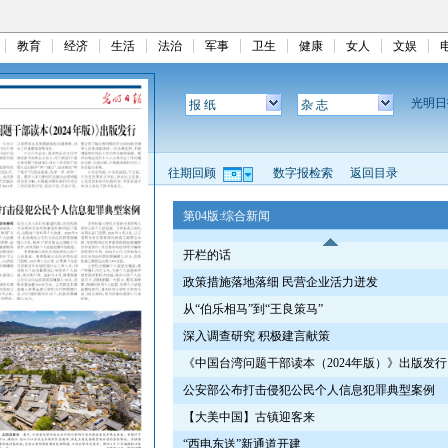
教育
经济
生活
法治
军事
卫生
健康
女人
文娱
光明
报 纸
杂 志
往期回顾
数字报检索
返回目录
第04版:综合新闻
开栏的话
政策措施落地落细 民营企业活力迸发
从“伯乐相马”到“王良策马”
深入调查研究 积极建言献策
《中国台湾问题干部读本（2024年版）》出版发行
公安部公布打击侵犯公民个人信息犯罪典型案例
【大美中国】古镇迎客来
“西电东送”新通道开建