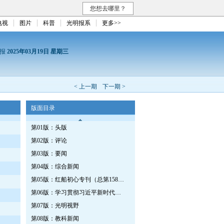
您想去哪里？
电视
图片
科普
光明报系
更多>>
日报
2025年03月19日 星期三
< 上一期
下一期 >
版面目录
第01版：头版
第02版：评论
第03版：要闻
第04版：综合新闻
第05版：红船初心专刊（总第1587期）
第06版：学习贯彻习近平新时代中国特色社会主义思想专刊
第07版：光明视野
第08版：教科新闻