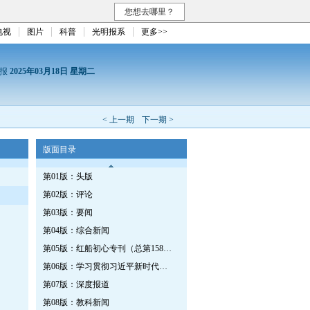
您想去哪里？
电视
图片
科普
光明报系
更多>>
日报
2025年03月18日 星期二
< 上一期
下一期 >
版面目录
第01版：头版
第02版：评论
第03版：要闻
第04版：综合新闻
第05版：红船初心专刊（总第1586期）
第06版：学习贯彻习近平新时代中国特色社会主义思想专刊
第07版：深度报道
第08版：教科新闻