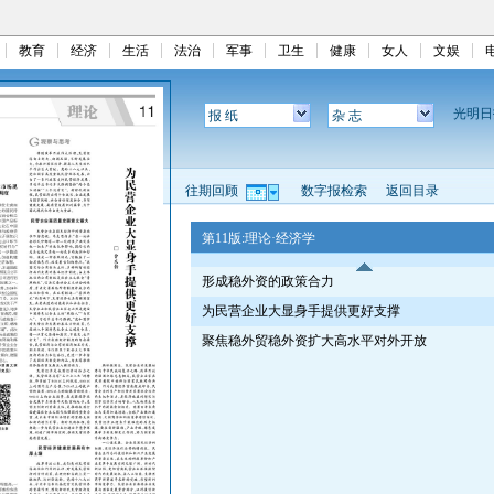
教育
经济
生活
法治
军事
卫生
健康
女人
文娱
光明
报 纸
杂 志
往期回顾
数字报检索
返回目录
第11版:理论·经济学
形成稳外资的政策合力
为民营企业大显身手提供更好支撑
聚焦稳外贸稳外资扩大高水平对外开放