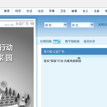
教育
经济
生活
法治
军事
卫生
健康
女人
文娱
光明
报 纸
杂 志
往期回顾
数字报检索
返回目录
第13版:公益广告
落实“双碳”行动 共建美丽家园