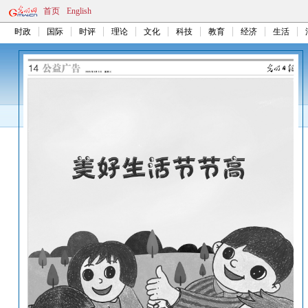
首页
English
时政
国际
时评
理论
文化
科技
教育
经济
生活