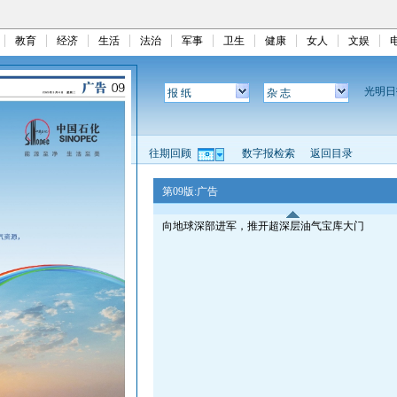
教育
经济
生活
法治
军事
卫生
健康
女人
文娱
光明
报 纸
杂 志
往期回顾
数字报检索
返回目录
第09版:广告
向地球深部进军，推开超深层油气宝库大门