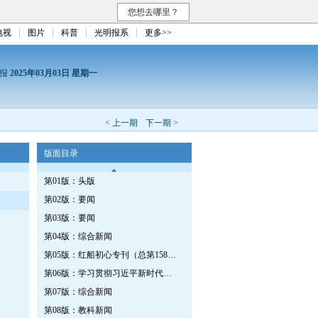
您想去哪里？
电视
图片
科普
光明报系
更多>>
日报
2025年03月03日 星期一
< 上一期
下一期 >
版面目录
第01版：头版
第02版：要闻
第03版：要闻
第04版：综合新闻
第05版：红船初心专刊（总第1582期）
第06版：学习贯彻习近平新时代中国特色社会主义思想专刊
第07版：综合新闻
第08版：教科新闻