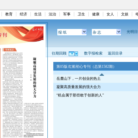
教育
经济
生活
法治
军事
卫生
健康
女人
文娱
光明
报 纸
杂 志
往期回顾
数字报检索
返回目录
第05版:红船初心专刊（总第1582期）
岳麓山下，一片创业的热土
凝聚高质量发展的强大合力
“机会属于那些敢于创新的人”