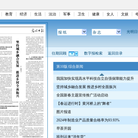
教育
经济
生活
法治
军事
卫生
健康
女人
文娱
光明
报 纸
杂 志
往期回顾
数字报检索
返回目录
第10版:综合新闻
我国加快实现高水平科技自立自强保障能力提升
坚持城乡融合发展 推进乡村全面振兴
全国新春主题宣传推广活动启动
【春运进行时】黄河桥上的“舞者”
图片报道
2024年制造业产品质量合格率为93.93%
早茶开园
班列运来“洋年货”