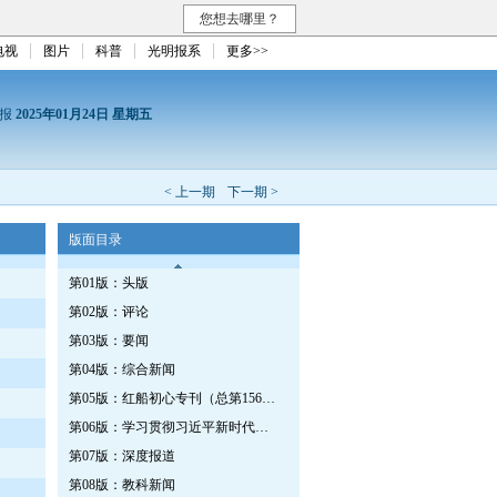
您想去哪里？
电视
图片
科普
光明报系
更多>>
日报
2025年01月24日 星期五
< 上一期
下一期 >
版面目录
第01版：头版
第02版：评论
第03版：要闻
第04版：综合新闻
第05版：红船初心专刊（总第1562期）
第06版：学习贯彻习近平新时代中国特色社会主义思想专刊
第07版：深度报道
第08版：教科新闻