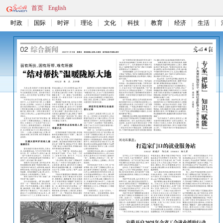
首页
English
时政
国际
时评
理论
文化
科技
教育
经济
生活