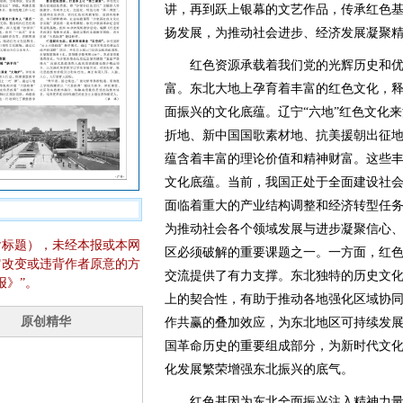
讲，再到跃上银幕的文艺作品，传承红色
扬发展，为推动社会进步、经济发展凝聚
红色资源承载着我们党的光辉历史和优
富。东北大地上孕育着丰富的红色文化，
面振兴的文化底蕴。辽宁“六地”红色文化
折地、新中国国歌素材地、抗美援朝出征
蕴含着丰富的理论价值和精神财富。这些
文化底蕴。当前，我国正处于全面建设社
面临着重大的产业结构调整和经济转型任
为推动社会各个领域发展与进步凝聚信心
含标题），未经本报或本网
区必须破解的重要课题之一。一方面，红
它改变或违背作者原意的方
交流提供了有力支撑。东北独特的历史文
报》”。
上的契合性，有助于推动各地强化区域协
作共赢的叠加效应，为东北地区可持续发
国革命历史的重要组成部分，为新时代文
化发展繁荣增强东北振兴的底气。
红色基因为东北全面振兴注入精神力量