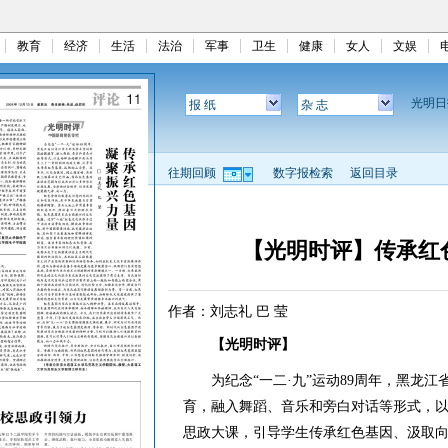
教育
经济
生活
法治
军事
卫生
健康
女人
文娱
光明
报 纸
杂 志
往期回顾
数字报检索
返回目录
【光明时评】传承红
作者：刘志礼 巴 莹
【光明时评】
为纪念“一二·九”运动89周年，黑龙江
育，融入舞蹈、音乐和旁白对话等形式，
思政大课，引导学生传承红色基因、汲取