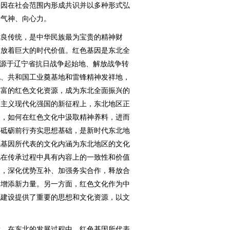
基因在社会范围内形成共识并以多种形式弘
精气神、向心力。
良传统，是中华民族最为宝贵的精神财
释放着巨大的时代价值。红色基因是东北全
来源于辽宁省抗日战争起始地、解放战争转
地、共和国工业奠基地和雷锋精神发祥地，
丰富的红色文化资源，成为东北全面振兴的
会主义现代化强国的新征程上，东北地区正
务，如何在红色文化中汲取精神养料，进而
、砥砺前行夯实思想基础，是新时代东北地
色基因所代表的文化内涵为东北地区的文化
化在传承过程中具有内容上的一致性和价值
同，深化优势互补、加强务实合作，释放合
展增添新力量。另一方面，红色文化作为中
化建设提供了重要的思想和文化资源，以文
。在东北的发展过程中，红色基因所代表