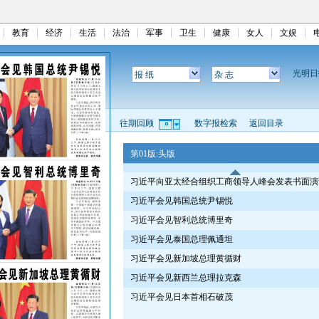
教育
经济
生活
法治
军事
卫生
健康
女人
文娱
光明
报 纸
杂 志
往期回顾
数字报检索
返回目录
第01版:头版
习近平向亚太经合组织工商领导人峰会发表书面演
习近平会见韩国总统尹锡悦
习近平会见智利总统博里奇
习近平会见泰国总理佩通坦
习近平会见新加坡总理黄循财
习近平会见新西兰总理拉克森
习近平会见日本首相石破茂