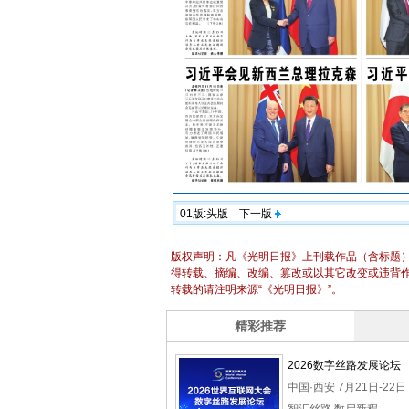
01版:头版
下一版