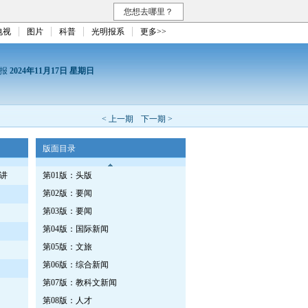
您想去哪里？
电视
图片
科普
光明报系
更多>>
日报
2024年11月17日 星期日
< 上一期
下一期 >
版面目录
讲
第01版：头版
第02版：要闻
第03版：要闻
第04版：国际新闻
第05版：文旅
第06版：综合新闻
第07版：教科文新闻
第08版：人才