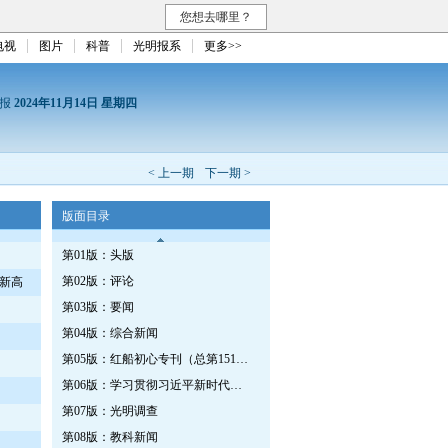
您想去哪里？
电视
图片
科普
光明报系
更多>>
日报
2024年11月14日 星期四
< 上一期
下一期 >
版面目录
第01版：头版
第02版：评论
新高
第03版：要闻
第04版：综合新闻
第05版：红船初心专刊（总第1512期）
第06版：学习贯彻习近平新时代中国特色社会主义思想专刊
第07版：光明调查
第08版：教科新闻