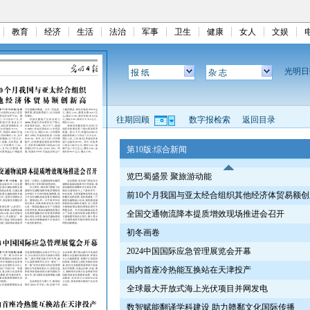
教育
经济
生活
法治
军事
卫生
健康
女人
文娱
光明
报 纸
杂 志
往期回顾
数字报检索
返回目录
第10版:综合新闻
览巴蜀盛景 聚旅游动能
前10个月我国与亚太经合组织其他经济体贸易额创
全国交通物流降本提质增效现场推进会召开
初冬画卷
2024中国国际应急管理展览会开幕
国内首座冷热能互换站在天津投产
全球最大开放式海上光伏项目并网发电
数智赋能翻译学科建设 助力赣鄱文化国际传播