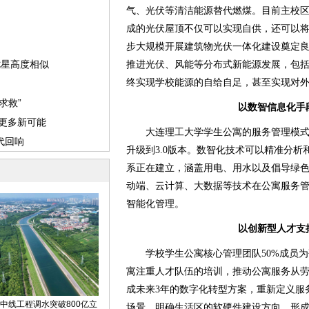
气、光伏等清洁能源替代燃煤。目前主校区
成的光伏屋顶不仅可以实现自供，还可以
步大规模开展建筑物光伏一体化建设奠定
推进光伏、风能等分布式新能源发展，包
终实现学校能源的自给自足，甚至实现对
以数智信息化手
大连理工大学学生公寓的服务管理模式已
升级到3.0版本。数智化技术可以精准分
系正在建立，涵盖用电、用水以及倡导绿
动端、云计算、大数据等技术在公寓服务
智能化管理。
以创新型人才支
学校学生公寓核心管理团队50%成员为
寓注重人才队伍的培训，推动公寓服务从
成未来3年的数字化转型方案，重新定义服
场景，明确生活区的软硬件建设方向，形