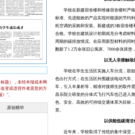
学校在新建宿舍楼和维修宿舍楼时严格
标准、先进能效的产品实现对能源的节约
耗空调的采购和安装。新建成的3栋宿舍楼
合格。学校在建筑设计初期就充分考虑材
周期的碳排放情况。在应用新型材料的同时
翻新了1.2万余张旧公寓床、7000余张
以无人非接触场
学校在学生生活区实施人车分流，鼓励
色出行方式；在生活区外围建设电动汽车
含标题），未经本报或本网
车，引入丰巢柜等，精准对接师生的取件
它改变或违背作者原意的方
昌乐院士研发的分体式飞行汽车也已进入
报》”。
色、安全、高效的可持续交通体系为目标，
景。
以供能低碳清洁
近年来，学校取消了传统的集中澡堂，建