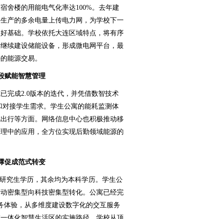
宿舍楼的用能电气化率达100%。去年建
将生产的多余电量上传电力网，为学校下一
良好基础。学校依托大连区域特点，将有序
括继续建设储能设备，形成微电网平台，最
外的能源交易。
段赋能智慧管理
完成2.0版本的迭代，并凭借数智技术
析和对接学生需求。学生公寓的能耗监测体
色出行等方面。网络信息中心也积极推动移
管理中的应用，全方位实现后勤领域能源的
撑促成范式转变
研究生学历，其余均为本科学历。学生公
劳动密集型向科技密集型转化。公寓已经完
务体验，从多维度建设数字化的交互服务
成一体化智慧生活区的实施路径。学校从顶