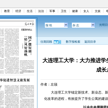
教育
经济
生活
法治
军事
卫生
健康
女人
文娱
光明
报 纸
杂 志
往期回顾
数字报检索
返回目录
大连理工大学：大力推进学
成长
作者：左颀
大连理工大学锚定新技术、新业态、新
化改革的进程，有效提升了学生公寓的建
以全生命周期思