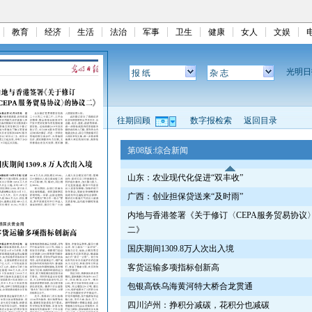
教育
经济
生活
法治
军事
卫生
健康
女人
文娱
光明
报 纸
杂 志
往期回顾
数字报检索
返回目录
第08版:综合新闻
山东：农业现代化促进“双丰收”
广西：创业担保贷送来“及时雨”
内地与香港签署《关于修订〈CEPA服务贸易协议
二》
国庆期间1309.8万人次出入境
客货运输多项指标创新高
包银高铁乌海黄河特大桥合龙贯通
四川泸州：挣积分减碳，花积分也减碳