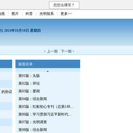
您想去哪里？
电视
图片
科普
光明报系
更多>>
日报
2024年10月10日 星期四
< 上一期
下一期 >
版面目录
第01版：头版
第02版：评论
第03版：要闻
〉的协议
第04版：综合新闻
第05版：红船初心专刊（总第1487期）
第06版：学习贯彻习近平新时代中国特色社会主义思想专刊
第07版：光明调查
第08版：综合新闻