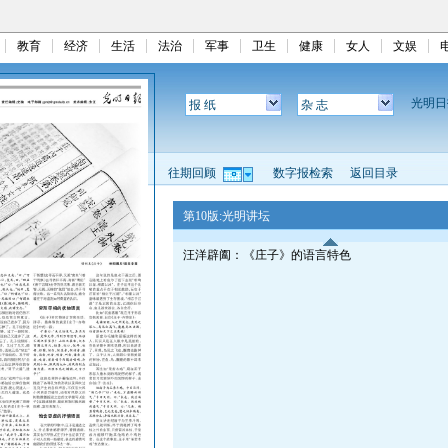
教育
经济
生活
法治
军事
卫生
健康
女人
文娱
光明
报 纸
杂 志
往期回顾
数字报检索
返回目录
第10版:光明讲坛
汪洋辟阖：《庄子》的语言特色