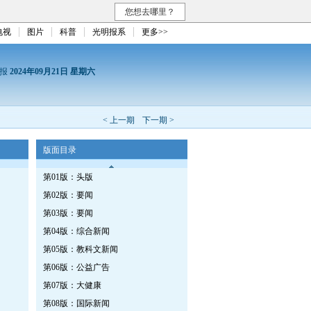
您想去哪里？
电视
图片
科普
光明报系
更多>>
日报
2024年09月21日 星期六
< 上一期
下一期 >
版面目录
第01版：头版
第02版：要闻
第03版：要闻
第04版：综合新闻
第05版：教科文新闻
第06版：公益广告
第07版：大健康
第08版：国际新闻