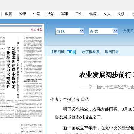
教育
经济
生活
法治
军事
卫生
健康
女人
文娱
光明
报 纸
杂 志
往期回顾
数字报检索
返回目录
农业发展阔步前行
——新中国七十五年经济社
作者：本报记者 董蓓
强国必先强农，农强方能国强。9月10日
会发展成就系列报告之二。
新中国成立75年来，在党中央的坚强领