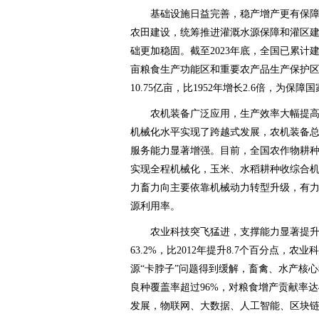
基础设施日益完善，稳产增产更有保障
农田建设，统筹推进灌溉水源保障和灌区
础更加稳固。截至2023年底，全国已累计建
亩粮食生产功能区和重要农产品生产保护区划
10.75亿亩，比1952年增长2.6倍，为
农机装备广泛应用，生产效率大幅提高
机械化水平实现了跨越式发展，农机装备
服务能力显著增强。目前，全国农作物耕种
实现全程机械化，玉米、水稻耕种收综合机
力畜力向主要依靠机械动力转型升级，有
源利用率。
农业科技突飞猛进，支撑能力显著提升。
63.2%，比2012年提升8.7个百分点，
源“卡脖子”问题得到缓解，畜禽、水产核心
良种覆盖率超过96%，对粮食增产贡献率达
发展，物联网、大数据、人工智能、区块