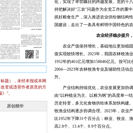
化，实现了举世瞩目的跨越发展。党的十
持把解决好“三农”问题作为全党工作的重
抓好粮食生产，深入推进农业供给侧结构
国建设，走出了一条具有鲜明中国特色的
农业经济稳步提升
农业产值保持增长，基础地位更加稳固
值实现较快增长。2023年，我国农林牧渔业
1952年的461亿元增加158046亿元。按可比
2004—2023年农林牧渔专业及辅助性活动
升。
含标题），未经本报或本网
它改变或违背作者原意的方
产业结构持续优化，农业发展更加协调
报》”。
由“以种植业为主、以粮为纲”的高度单一结
历史转变，多元化食物供给体系加快构建
牧渔业结构逐步协调合理。2023年，农业产
比1952年下降31个百分点；林业、牧业、渔业
高2.8个、13.4个、8.9个百分点。