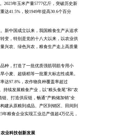
2023年玉米产量5777亿斤，突破历史新
达41.5%，较1949年提高30.6个百分
。新中国成立以来，我国粮食生产从追求
重转变，特别是党的十八大以来，以农业供
质量兴农、绿色兴农，粮食生产走上高质量
品种，打造了一批优质强筋弱筋专用小
抗旱小麦、超级稻等一批重大标志性成果。
率达97.8%，农作物良种覆盖率超过
。持续发展粮食产业，以“粮头食尾”和“农
值链、打造供应链，畅通“产购储加销”全
步构建从原粮到成品、产区到销区、田间到
2023年粮食企业实现工业总产值超4万亿元，
，农业科技创新发展