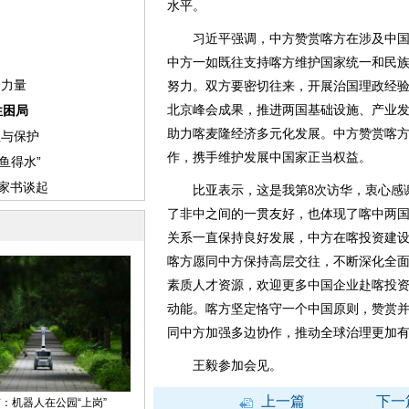
水平。
习近平强调，中方赞赏喀方在涉及中国
中方一如既往支持喀方维护国家统一和民
努力。双方要密切往来，开展治国理政经
北京峰会成果，推进两国基础设施、产业
助力喀麦隆经济多元化发展。中方赞赏喀
作，携手维护发展中国家正当权益。
比亚表示，这是我第8次访华，衷心感谢
了非中之间的一贯友好，也体现了喀中两国
关系一直保持良好发展，中方在喀投资建
喀方愿同中方保持高层交往，不断深化全
素质人才资源，欢迎更多中国企业赴喀投
动能。喀方坚定恪守一个中国原则，赞赏
同中方加强多边协作，推动全球治理更加
王毅参加会见。
上一篇
下一