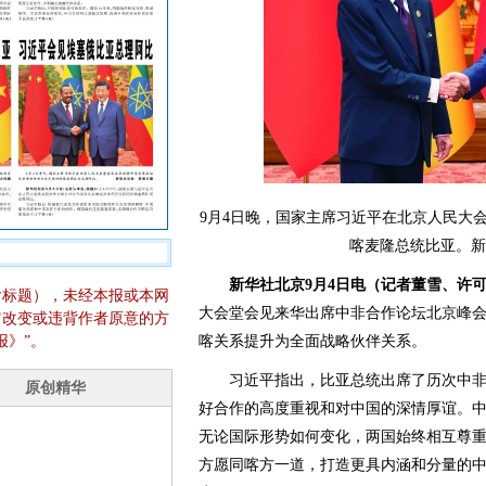
9月4日晚，国家主席习近平在北京人民大
喀麦隆总统比亚。新
新华社北京9月4日电（记者董雪、许
含标题），未经本报或本网
大会堂会见来华出席中非合作论坛北京峰
它改变或违背作者原意的方
报》”。
喀关系提升为全面战略伙伴关系。
习近平指出，比亚总统出席了历次中非
好合作的高度重视和对中国的深情厚谊。
无论国际形势如何变化，两国始终相互尊
方愿同喀方一道，打造更具内涵和分量的