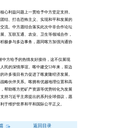
核心利益问题上一贯给予中方坚定支持。
族团结、打击恐怖主义、实现和平和发展的
验交流。中方愿结合落实此次中非合作论坛
发展、互联互通、农业、卫生等领域合作，
方积极参与多边事务，愿同喀方加强沟通协
中方给予的热情友好接待，这不仅展现
人民的深情厚谊。喀中建交53年来，双边
设的许多项目有力促进了喀麦隆经济发展。
面战略伙伴关系。喀拥有优越地理位置和高
资，帮助喀方把矿产资源等优势转化为发展
并支持习近平主席提出的系列全球倡议，愿
有利于维护世界和平和国际公平正义。
篇
返回目录