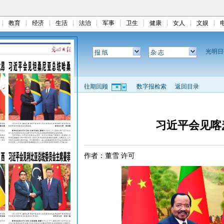
教育
经济
生活
法治
军事
卫生
健康
女人
文娱
光明
报 纸
杂 志
往期回顾
数字报检索
返回目录
习近平会见喀
作者：董雪 许可