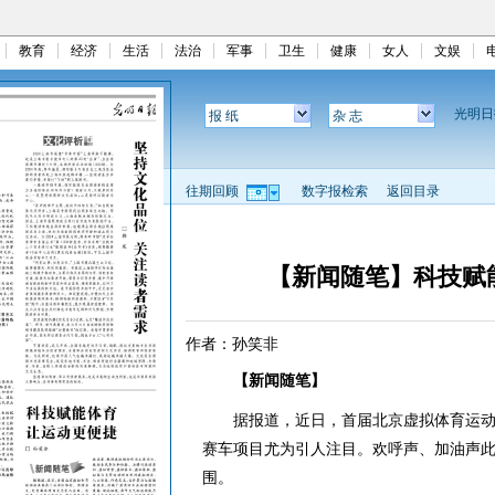
教育
经济
生活
法治
军事
卫生
健康
女人
文娱
光明
报 纸
杂 志
往期回顾
数字报检索
返回目录
【新闻随笔】科技赋
作者：孙笑非
【新闻随笔】
据报道，近日，首届北京虚拟体育运动
赛车项目尤为引人注目。欢呼声、加油声
围。