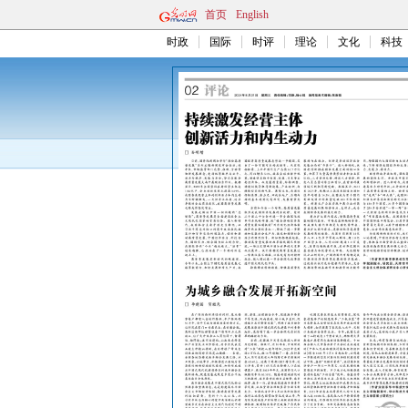
首页
English
时政
国际
时评
理论
文化
科技