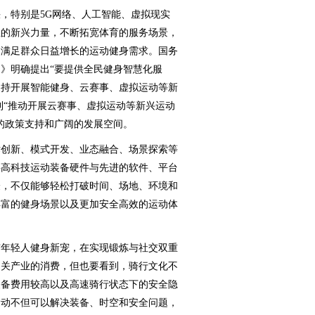
特别是5G网络、人工智能、虚拟现实
业的新兴力量，不断拓宽体育的服务场景，
，满足群众日益增长的运动健身需求。国务
年）》明确提出“要提供全民健身智慧化服
支持开展智能健身、云赛事、虚拟运动等新
到“推动开展云赛事、虚拟运动等新兴运动
的政策支持和广阔的发展空间。
创新、模式开发、业态融合、场景探索等
将高科技运动装备硬件与先进的软件、平台
验，不仅能够轻松打破时间、场地、环境和
丰富的健身场景以及更加安全高效的运动体
年轻人健身新宠，在实现锻炼与社交双重
相关产业的消费，但也要看到，骑行文化不
装备费用较高以及高速骑行状态下的安全隐
运动不但可以解决装备、时空和安全问题，