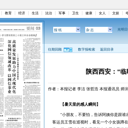
教育
经济
生活
法治
军事
卫生
健康
女人
文娱
光明
报 纸
杂 志
往期回顾
数字报检索
返回目录
陕西西安：“临
作者：本报记者 李洁 张哲浩 本报通讯员 师润
【暑天里的感人瞬间】
“小朋友，不要怕，告诉阿姨你是跟谁出来
客运员王雪在巡视时，看见一个小女孩蹲