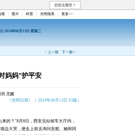
您想去哪里？
电视
图片
科普
光明报系
更多>>
日报
2024年08月13日 星期二
< 上一期
下一期 >
时妈妈”护平安
润 尤艇
《光明日报》（ 2024年08月13日 03版）
的？”8月8日，西安北站候车大厅内，
在墙边大哭，便走上前去询问安慰。她和同