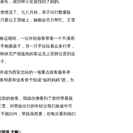
其家长，成功帮小女孩找到了妈妈。
类情况了。七八月份，亲子出行数量陡
，只要让王雪碰上，她都会尽力帮忙。王雪
春运期间，一位年轻旅客带着一个不满周
只手抱着孩子，另一只手拉扯着众多行李，
室刚休完产假返岗的客运员上官静注意到这
孩子。
并成为西安北站的一项重点旅客服务举
务明星和业务骨干组成“临时妈妈”团，为
助的旅客，我就仿佛看到了曾经带着孩
的王雪，对带娃出行的年轻父母们旅途中可
’可不能白叫，带娃虽然累，但每次看到他们
师润润 尤艇）