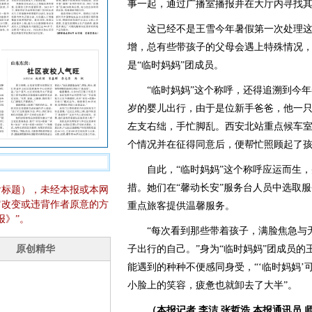
事一起，通过广播室播报并在大厅内寻找
这已经不是王雪今年暑假第一次处理这
增，总有些带孩子的父母会遇上特殊情况
是“临时妈妈”团成员。
“临时妈妈”这个称呼，还得追溯到今年
岁的婴儿出行，由于是位新手爸爸，他一
左支右绌，手忙脚乱。西安北站重点候车
个情况并在征得同意后，便帮忙照顾起了
自此，“临时妈妈”这个称呼应运而生，
措。她们在“馨动长安”服务台人员中选取服
含标题），未经本报或本网
它改变或违背作者原意的方
重点旅客提供温馨服务。
报》”。
“每次看到那些带着孩子，满脸焦急与无
子出行的自己。”身为“临时妈妈”团成员
能遇到的种种不便感同身受，“‘临时妈妈
小脸上的笑容，疲惫也就卸去了大半”。
（本报记者 李洁 张哲浩 本报通讯员 