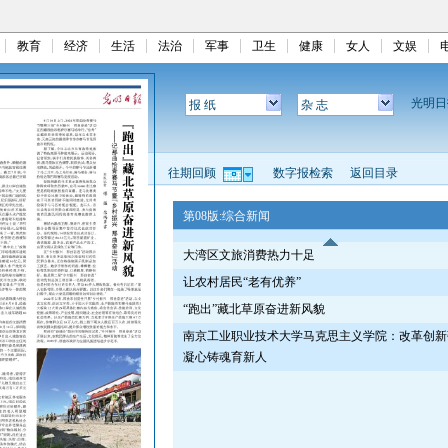
教育
经济
生活
法治
军事
卫生
健康
女人
文娱
光明
报 纸
杂 志
往期回顾
数字报检索
返回目录
第08版:综合新闻
大湾区文旅消费热力十足
让农村居民“老有优养”
“跑出”藏北草原奋进新风貌
南京工业职业技术大学马克思主义学院：改革创新
凝心铸魂育新人