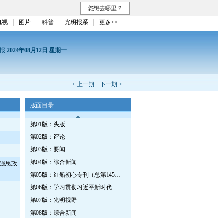
您想去哪里？
电视
图片
科普
光明报系
更多>>
日报
2024年08月12日 星期一
< 上一期
下一期 >
版面目录
第01版：头版
第02版：评论
第03版：要闻
第04版：综合新闻
强思政
第05版：红船初心专刊（总第1452期）
第06版：学习贯彻习近平新时代中国特色社会主义思想专刊
第07版：光明视野
第08版：综合新闻