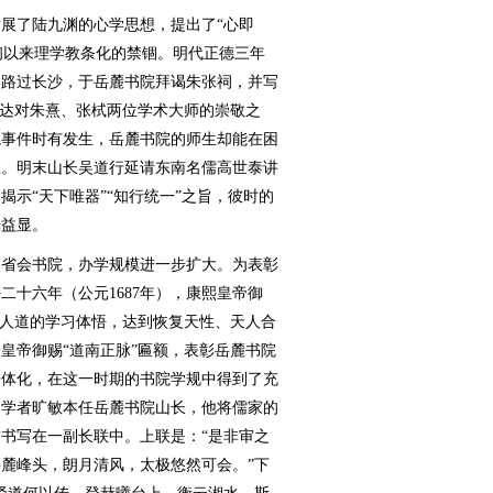
了陆九渊的心学思想，提出了“心即
明初以来理学教条化的禁锢。明代正德三年
途中路过长沙，于岳麓书院拜谒朱张祠，并写
表达对朱熹、张栻两位学术大师的崇敬之
院事件时有发生，岳麓书院的师生却能在困
思。明末山长吴道行延请东南名儒高世泰讲
示“天下唯器”“知行统一”之旨，彼时的
光益显。
省会书院，办学规模进一步扩大。为表彰
十六年（公元1687年），康熙皇帝御
与人道的学习体悟，达到恢复天性、天人合
隆皇帝御赐“道南正脉”匾额，表彰岳麓书院
一体化，在这一时期的书院学规中得到了充
著名学者旷敏本任岳麓书院山长，他将儒家的
书写在一副长联中。上联是：“是非审之
麓峰头，朗月清风，太极悠然可会。”下