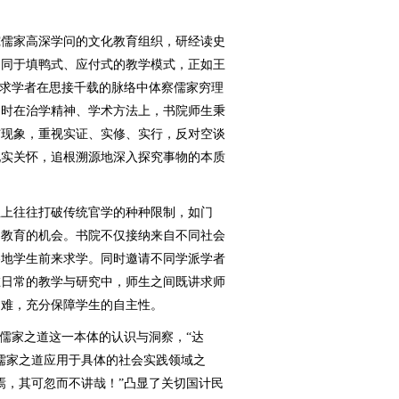
儒家高深学问的文化教育组织，研经读史
不同于填鸭式、应付式的教学模式，正如王
要求学者在思接千载的脉络中体察儒家穷理
同时在治学精神、学术方法上，书院师生秉
与现象，重视实证、实修、实行，反对空谈
现实关怀，追根溯源地深入探究事物的本质
上往往打破传统官学的种种限制，如门
受教育的机会。书院不仅接纳来自不同社会
各地学生前来求学。同时邀请不同学派学者
在日常的教学与研究中，师生之间既讲求师
问难，充分保障学生的自主性。
儒家之道这一本体的认识与洞察，“达
儒家之道应用于具体的社会实践领域之
焉，其可忽而不讲哉！”凸显了关切国计民