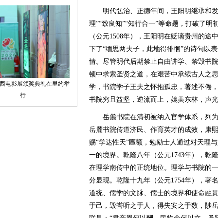
明代弘治、正德年间，王阳明继承和发展
理”“致良知”“知行合一”等命题，打破了
（公元1508年），王阳明在贬谪贵州的
下了“缅思两夫子，此地得徘徊”的诗句以
情。尽管明代后期禁止自由讲学、禁毁书
顿中求索圣贤之道，在艰苦中承续古人之
学，书院学子王夫之怀抱孤忠，著述不倦，揭
书院穷且益坚，逆流而上，媲美东林，声
岳麓书院在清初被纳入官学体系，列为
岳麓书院传道济民、作育英才的成效，康熙二
赐“学达性天”匾额，勉励士人通过对天理
一的境界。乾隆八年（公元1743年），乾
在理学南传中的正统地位。理学与书院的
分显现。乾隆十九年（公元1754年），
道统、儒学的文脉、儒士的境界和使命融贯
于己，毁誉听之于人，得失安之于数，陟岳