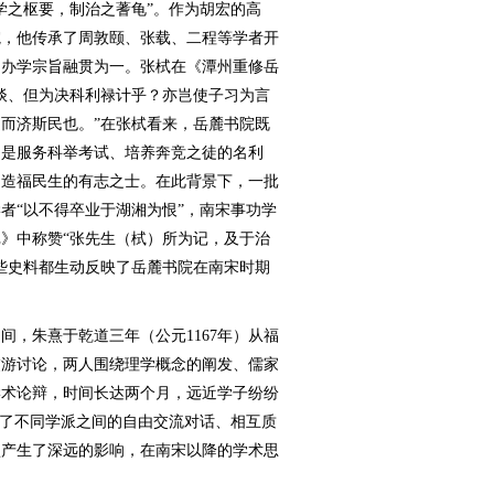
学之枢要，制治之蓍龟”。作为胡宏的高
院，他传承了周敦颐、张载、二程等学者开
的办学宗旨融贯为一。张栻在《潭州重修岳
谈、但为决科利禄计乎？亦岂使子习为言
而济斯民也。”在张栻看来，岳麓书院既
不是服务科举考试、培养奔竞之徒的名利
、造福民生的有志之士。在此背景下，一批
者“以不得卒业于湖湘为恨”，南宋事功学
》中称赞“张先生（栻）所为记，及于治
些史料都生动反映了岳麓书院在南宋时期
，朱熹于乾道三年（公元1167年）从福
交游讨论，两人围绕理学概念的阐发、儒家
学术论辩，时间长达两个月，远近学子纷纷
进了不同学派之间的自由交流对话、相互质
型产生了深远的影响，在南宋以降的学术思