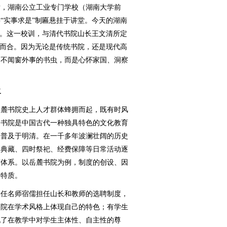
后，湖南公立工业专门学校（湖南大学前
“实事求是”制匾悬挂于讲堂。今天的湖南
训。这一校训，与清代书院山长王文清所定
谋而合。因为无论是传统书院，还是现代高
、不闻窗外事的书虫，而是心怀家国、洞察
二
麓书院史上人才群体蜂拥而起，既有时风
。书院是中国古代一种独具特色的文化教育
，普及于明清。在一千多年波澜壮阔的历史
籍典藏、四时祭祀、经费保障等日常活动逐
度体系。以岳麓书院为例，制度的创设、因
的特质。
任名师宿儒担任山长和教师的选聘制度，
书院在学术风格上体现自己的特色；有学生
现了在教学中对学生主体性、自主性的尊