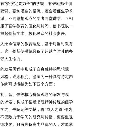
有“疑误定要力争”的学规，有鼓励师生切
记硬背、强制灌输的俗流，蕴含着催生学术
学派、不同思想观点的学者同堂讲学、互相
克服了官学教育的僵化与封闭，使书院以一
承担起创新学术、教化民众的社会责任。
人秉承儒家的教育理想，基于对当时教育
径。这一创新使书院具备了超越当时其他办
出强大生命力。
的发展历程中形成了自身独特的思想观
学风格，逐渐积淀、凝练为一种具有特定内
神传统可以概括为如下四个方面：
礼、智、信等核心价值观念的阐发与践
业的求索，构成了岳麓书院精神传统的儒学
学约、书院记等文献，将“成人之道”作为
徒不仅致力于学问的研究与传播，更要重视
道德境界。只有具备高尚品德的人，才能承