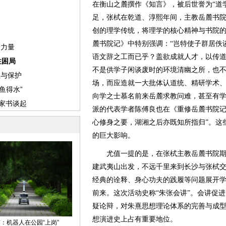
在衡山之麓撰作《知言》，被后世誉为“道
足，张栻在乾道、淳熙年间，主教岳麓书
创的理学传统，将理学的核心精神与书院
麓书院记》中特别强调：“岂特使子群居佚
语文辞之工而已乎？盖欲成就人才，以传道
不是供学子闲谈废时的环境清幽之所，也
场，而应造就一大批体认道统、精研学术
向学之士慕名前来岳麓求教问难，甚至有学
派的代表学者陈傅良也在《重修岳麓书院记
心修身之要，湖湘之后亦既知所指归”。这
的巨大影响。
尤值一提的是，在张栻主教岳麓书院期间
建武夷山出发，不远千里来到长沙与张栻
经典的诠释、身心功夫的践履等问题展开
前来。这次活动史称“朱张会讲”。会讲促
疑论辩，对朱熹思想理论体系的完善与成
想演进史上占有重要地位。