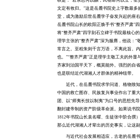
联是：“君亲恩何以酬，民物命何以立，圣
文定有攸归。”这是岳麓书院史上字数最多
堂，成为激励后世岳麓学子奋发兴起的座右
岳麓书院山长的欧阳正焕手书“整齐严肃”
将“整齐严肃”四字刻石立碑于书院最核心
理学主张的“整齐严肃”深为服膺，他说：
常言之。至程朱则千言万语，不离此旨。
也。”“整齐严肃”正是理学主敬工夫的外
齐家到治国平天下，概莫能外。强烈的自
也是联结近代湖湘人才群体的精神纽带。
近代，在岳麓书院求学问道、格物致知
中国的救亡图存、民族复兴事业作出了重
团、以“师夷长技以制夷”为口号的思想先
翻封建帝制的资产阶级革命派。如果说书院
1812年书院山长袁名曜、生徒张中阶合
那么近代湖湘人才辈出的历史事实，让这
与近代社会发展相适应，古老的岳麓书院