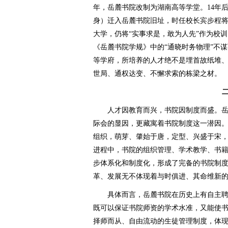
年，岳麓书院改制为湖南高等学堂。14年
身）迁入岳麓书院旧址，时任校长宾步程将
大学，仍将“实事求是，敢为人先”作为校
《岳麓书院学规》中的“通晓时务物理”不
等学府，所培养的人才绝不是埋首故纸堆
世局、通权达变、不懈求索的栋梁之材。
人才因教育而兴，书院因制度而盛。岳
际会的显因，更藏寓着书院制度这一潜因
组织，萌芽、肇始于唐，定型、兴盛于宋
进程中，书院的组织管理、学术教学、书
步体系化和制度化，形成了完备的书院制
革、发展无不体现着与时俱进、其命维新
具体而言，岳麓书院在历史上有自主聘
既可以保证书院师资的学术水准，又能使
择师而从、自由流动的生徒管理制度，体