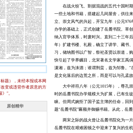
在战火纷飞、割据混战的五代十国时期
一些土地和书籍，搭建起几间屋舍，供往
立、崇文风气的兴起，开宝九年（公元97
办学的基础上，正式创建了岳麓书院。草
纳入官学体系，时废时兴。直到二十三年后
年）扩建书楼、礼殿，确立了讲学、藏书
习，储纳图书以广智，祭祀圣贤以崇道，
快引起了学界瞩目，北宋著名文学家王禹偁
潇湘，兹为洙泗；谁谓荆蛮，兹为邹鲁。”
是文化落后的边荒之所，而是可以与孔孟
含标题），未经本报或本网
大中祥符八年（公元1015年），尊孔
它改变或违背作者原意的方
报》”。
时的岳麓书院办学规模大为扩展，已有生
睐。但周式婉拒了国子监主簿的任命，回
题“岳麓书院”匾额并御赐书籍。从此，岳
两宋之际的战火曾让岳麓书院化为一片
岳麓书院在艰难困顿之中迎来了复兴的生