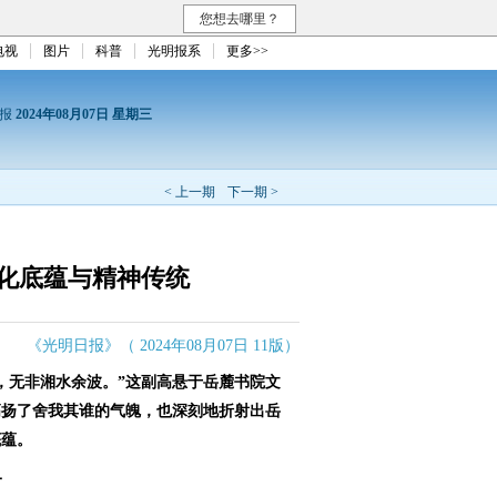
您想去哪里？
电视
图片
科普
光明报系
更多>>
日报
2024年08月07日 星期三
< 上一期
下一期 >
化底蕴与精神传统
《光明日报》（ 2024年08月07日 11版）
，无非湘水余波。”这副高悬于岳麓书院文
高扬了舍我其谁的气魄，也深刻地折射出岳
底蕴。
一