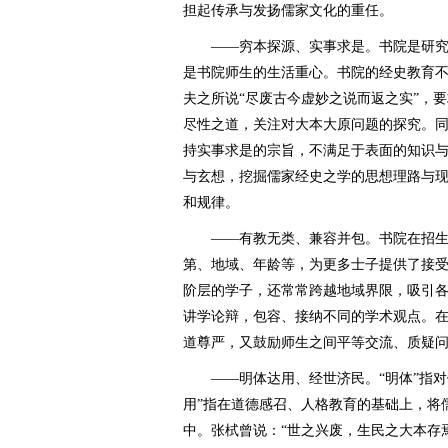
担起传承与发扬儒家文化的重任。
——穷本探源、实事求是。书院是研究
是书院师生的生活重心。书院的经史教育
夫之所说“尽废古今虚妙之说而返之实”，
尽性之道，关注对大本大原问题的探究。
持实事求是的宗旨，不满足于表面的知识
与玄想，挖掘儒家经史之学的思想理路与
和规律。
——有教无类、兼容并包。书院在招生
第、地域、年龄等，为更多士子提供了接
阶层的学子，还常常跨越地域界限，吸引
讲学论辩，包容、接纳不同的学术观点。
道尊严，又鼓励师生之间平等交流、质疑
——明体达用、经世济民。“明体”指对
用”指在道德感召、人格教育的基础上，将
中。张栻曾说：“世之兴废，生民之大本存