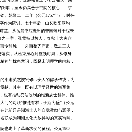
贤道何以传，登赫曦台上，衡云湘水，斯
的对联，至今仍高悬于书院的核心——讲
铭。乾隆二十二年（公元1757年），时任
四字作为院训。七十年后，山长欧阳厚均
的讲堂。从岳麓书院走出的曾国藩对于程朱
“敬之一字，孔孟持以教人，春秋士大夫亦
内而专静纯一，外而整齐严肃，敬之工夫
显与落实，从检束身心到整顿时局，从修身
省精神与忧患意识，既是宋明理学的内核，
的湖湘英杰恢宏修己安人的儒学传统，为
大贡献。其中，既有以理学经世的湘军集
导，也有推动变法改制的维新志士群体、推
大门的对联“惟楚有材，于斯为盛”（公元
撰）在此前只是湖湘士人的自我激励与冀望，
副名联成为湖湘文化大放异彩的真实写照。
也走上了革新求变的征程。公元1903