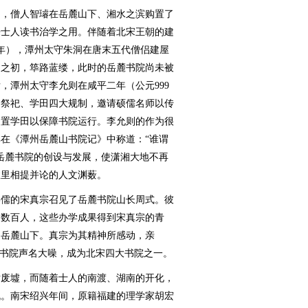
，僧人智璿在岳麓山下、湘水之滨购置了
来士人读书治学之用。伴随着北宋王朝的建
6年），潭州太守朱洞在唐末五代僧侣建屋
创之初，筚路蓝缕，此时的岳麓书院尚未被
，潭州太守李允则在咸平二年（公元999
、祭祀、学田四大规制，邀请硕儒名师以传
购置学田以保障书院运行。李允则的作为很
在《潭州岳麓山书院记》中称道：“谁谓
岳麓书院的创设与发展，使潇湘大地不再
故里相提并论的人文渊薮。
崇儒的宋真宗召见了岳麓书院山长周式。彼
徒数百人，这些办学成果得到宋真宗的青
到岳麓山下。真宗为其精神所感动，亲
麓书院声名大噪，成为北宋四大书院之一。
废墟，而随着士人的南渡、湖南的开化，
机。南宋绍兴年间，原籍福建的理学家胡宏