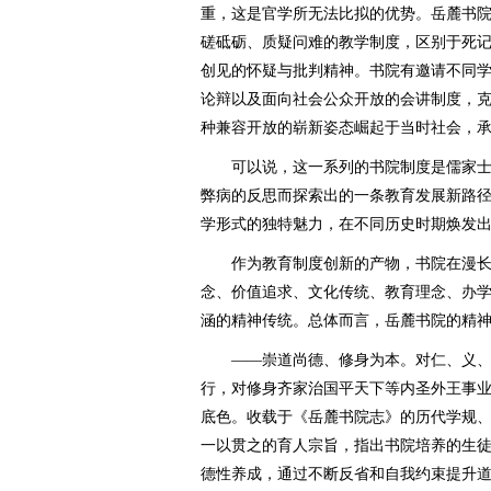
重，这是官学所无法比拟的优势。岳麓书院
磋砥砺、质疑问难的教学制度，区别于死
创见的怀疑与批判精神。书院有邀请不同
论辩以及面向社会公众开放的会讲制度，
种兼容开放的崭新姿态崛起于当时社会，
可以说，这一系列的书院制度是儒家士
弊病的反思而探索出的一条教育发展新路
学形式的独特魅力，在不同历史时期焕发
作为教育制度创新的产物，书院在漫长
念、价值追求、文化传统、教育理念、办
涵的精神传统。总体而言，岳麓书院的精
——崇道尚德、修身为本。对仁、义、
行，对修身齐家治国平天下等内圣外王事
底色。收载于《岳麓书院志》的历代学规、
一以贯之的育人宗旨，指出书院培养的生
德性养成，通过不断反省和自我约束提升