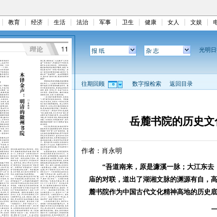
教育
经济
生活
法治
军事
卫生
健康
女人
文娱
光明
报 纸
杂 志
往期回顾
数字报检索
返回目录
岳麓书院的历史文
作者：肖永明
“吾道南来，原是濂溪一脉；大江东去
庙的对联，道出了湖湘文脉的渊源有自，
麓书院作为中国古代文化精神高地的历史