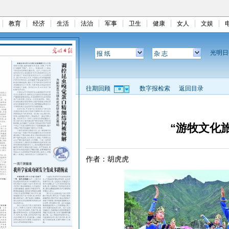
教育
经济
生活
法治
军事
卫生
健康
女人
文娱
光明
报 纸
杂 志
往期回顾
数字报检索
返回目录
“游牧文化
作者：胡虎虎