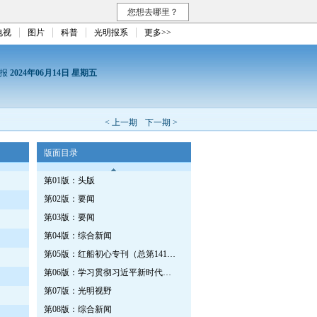
您想去哪里？
电视
图片
科普
光明报系
更多>>
日报
2024年06月14日 星期五
< 上一期
下一期 >
版面目录
第01版：头版
第02版：要闻
第03版：要闻
第04版：综合新闻
第05版：红船初心专刊（总第1411期）
第06版：学习贯彻习近平新时代中国特色社会主义思想专刊
第07版：光明视野
第08版：综合新闻