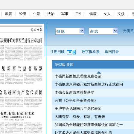
教育
经济
生活
法治
军事
卫生
健康
女人
文娱
光明
报 纸
杂 志
往期回顾
数字报检索
返回目录
第02版:要闻
李强同新西兰总理拉克森会谈
李强抵达惠灵顿开始对新西兰进行正式访问
李强会见新西兰总督基罗
公布《公平竞争审查条例》
王沪宁会见越南共产党代表团
大陆有梦、有爱、有家、有未来
我国成为全球能耗强度降低最快的国家之一
让更多农村老年人享受幸福晚年生活