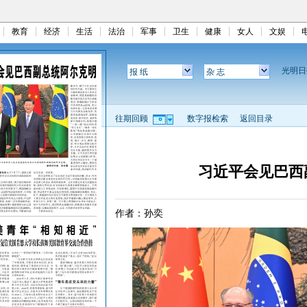
教育
经济
生活
法治
军事
卫生
健康
女人
文娱
光明
报 纸
杂 志
往期回顾
数字报检索
返回目录
习近平会见巴西
作者：孙奕