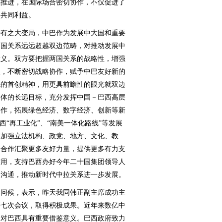
续推进，在国际场合密切协作，不仅促进了
的共同利益。
有之大变局，中巴作为发展中大国和重要
两国关系远远超越双边范畴，对推动发展中
意义。双方要把握两国关系的战略性，增强
性，不断密切战略协作，赋予中巴友好新的
先的首创精神，用更具前瞻性的眼光就双边
同体的长远目标，充分发挥中国－巴西高层
合作，拓展绿色经济、数字经济、创新等新
西“再工业化”、“南美一体化路线”等发展
面加强立法机构、政党、地方、文化、教
巴合作汇聚更多友好力量，提供更多有力支
作用，支持巴西办好今年二十国集团领导人
切沟通，推动新时代中拉关系进一步发展。
问候，表示，昨天我同韩正副主席成功主
第七次会议，取得积极成果。近年来数亿中
验对巴西具有重要借鉴意义。巴西政府致力