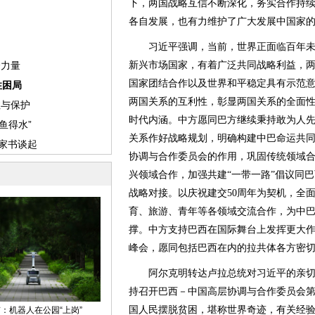
下，两国战略互信不断深化，务实合作持
各自发展，也有力维护了广大发展中国家
习近平强调，当前，世界正面临百年未
新兴市场国家，有着广泛共同战略利益，
国家团结合作以及世界和平稳定具有示范
两国关系的互利性，彰显两国关系的全面
时代内涵。中方愿同巴方继续秉持敢为人
关系作好战略规划，明确构建中巴命运共
协调与合作委员会的作用，巩固传统领域
兴领域合作，加强共建“一带一路”倡议同巴
战略对接。以庆祝建交50周年为契机，全
育、旅游、青年等各领域交流合作，为中
撑。中方支持巴西在国际舞台上发挥更大
峰会，愿同包括巴西在内的拉共体各方密
阿尔克明转达卢拉总统对习近平的亲切
持召开巴西－中国高层协调与合作委员会
国人民摆脱贫困，堪称世界奇迹，有关经