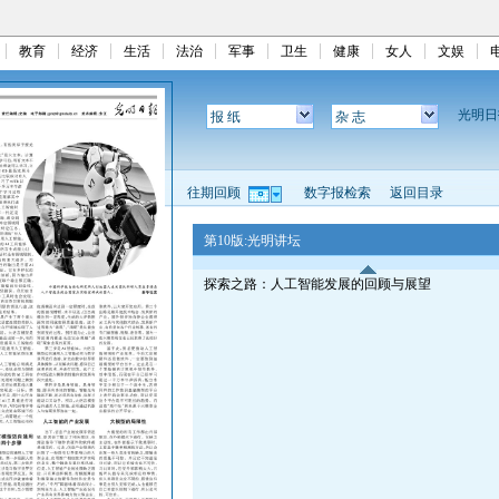
教育
经济
生活
法治
军事
卫生
健康
女人
文娱
光明
报 纸
杂 志
往期回顾
数字报检索
返回目录
第10版:光明讲坛
探索之路：人工智能发展的回顾与展望