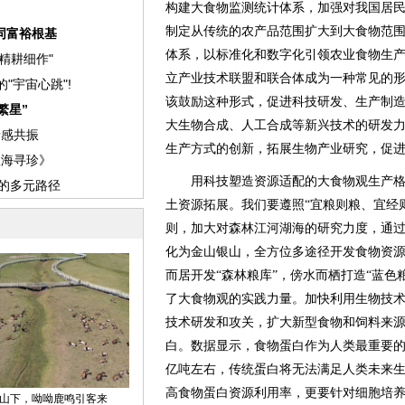
构建大食物监测统计体系，加强对我国居
制定从传统的农产品范围扩大到大食物范
体系，以标准化和数字化引领农业食物生
立产业技术联盟和联合体成为一种常见的
该鼓励这种形式，促进科技研发、生产制
大生物合成、人工合成等新兴技术的研发
生产方式的创新，拓展生物产业研究，促
用科技塑造资源适配的大食物观生产格
土资源拓展。我们要遵照“宜粮则粮、宜经
则，加大对森林江河湖海的研究力度，通
化为金山银山，全方位多途径开发食物资
而居开发“森林粮库”，傍水而栖打造“蓝色
了大食物观的实践力量。加快利用生物技
技术研发和攻关，扩大新型食物和饲料来
白。数据显示，食物蛋白作为人类最重要的营养
亿吨左右，传统蛋白将无法满足人类未来
高食物蛋白资源利用率，更要针对细胞培