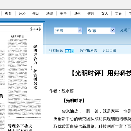
教育
经济
生活
法治
军事
卫生
健康
女人
文娱
光明
报 纸
杂 志
往期回顾
数字报检索
返回目录
【光明时评】用好科
作者：魏永莲
【光明时评】
柴米油盐，一蔬一饭，既是家事，也是
洲创新中心的研究团队成功实现细胞培养
取优质蛋白提供新思路。科技创新丰富了百