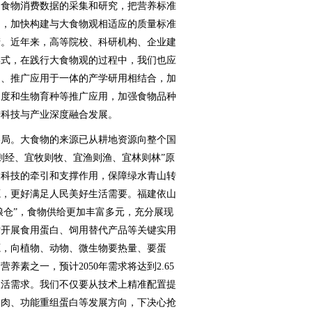
民食物消费数据的采集和研究，把营养标准
围，加快构建与大食物观相适应的质量标准
产。近年来，高等院校、科研机构、企业建
形式，在践行大食物观的过程中，我们也应
造、推广应用于一体的产学研用相结合，加
力度和生物育种等推广应用，加强食物品种
进科技与产业深度融合发展。
局。大食物的来源已从耕地资源向整个国
则经、宜牧则牧、宜渔则渔、宜林则林”原
过科技的牵引和支撑作用，保障绿水青山转
源，更好满足人民美好生活需要。福建依山
粮仓”，食物供给更加丰富多元，充分展现
术开展食用蛋白、饲用替代产品等关键实用
源，向植物、动物、微生物要热量、要蛋
素之一，预计2050年需求将达到2.65
生活需求。我们不仅要从技术上精准配置提
养肉、功能重组蛋白等发展方向，下决心抢