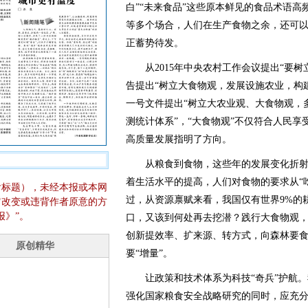
白”“未来食品”这些原本鲜见的食品术语
等多个场合，人们在生产食物之余，还可
正蓄势待发。
从2015年中央农村工作会议提出“要树
告提出“树立大食物观，发展设施农业，构建
一号文件提出“树立大农业观、大食物观，
测统计体系”，“大食物观”不仅符合人民
高质量发展指明了方向。
从粮食到食物，这些年的发展变化折射
着生活水平的提高，人们对食物的要求从“吃
含标题），未经本报或本网
过，从资源禀赋来看，我国仅有世界9%的耕
它改变或违背作者原意的方
报》”。
口，又该到何处再去挖潜？践行大食物观
创新提效率、扩来源、转方式，向森林要
要“增量”。
让政策和技术体系为科技“奇兵”护航。
强化国家粮食安全战略研究的同时，应充