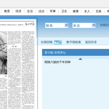
教育
经济
生活
法治
军事
卫生
健康
女人
文娱
光明
报 纸
杂 志
往期回顾
数字报检索
返回目录
第10版:光明讲坛
昭陵六骏的千年回眸