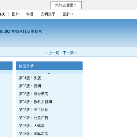
您想去哪里？
电视
图片
科普
光明报系
更多>>
日报
2024年05月11日 星期六
< 上一期
下一期 >
版面目录
第01版：头版
第02版：要闻
第03版：综合新闻
第04版：教科文新闻
第05版：民主法治
第06版：公益广告
第07版：大健康
第08版：国际新闻