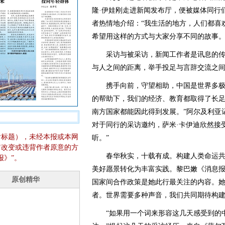
隆·伊娃刚走进新闻发布厅，便被媒体同行
者热情地介绍：“我生活的地方，人们都喜
希望用这样的方式与大家分享不同的故事。
采访与被采访，新闻工作者是讯息的传
与人之间的距离，举手投足与言辞交流之
携手向前，守望相助，中国是世界多极化
的帮助下，我们的经济、教育都取得了长
南方国家都能因此得到发展。”阿尔及利亚
对于同行的采访邀约，萨米·卡伊迪欣然接
含标题），未经本报或本网
听。”
它改变或违背作者原意的方
春华秋实，十载有成。构建人类命运共
报》”。
美好愿景转化为丰富实践。黎巴嫩《消息报
国家间合作政策是她此行最关注的内容。她
者。世界需要多种声音，我们共同期待构建
“如果用一个词来形容这几天感受到的中