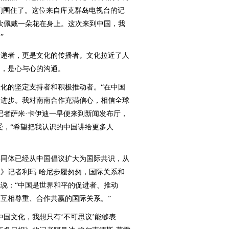
们围住了。这位来自库克群岛电视台的记
欢佩戴一朵花在身上。这次来到中国，我
”
递者，更是文化的传播者。文化拉近了人
间，是心与心的沟通。
的坚定支持者和积极推动者。“在中国
足进步。我对南南合作充满信心，相信全球
记者萨米·卡伊迪一早便来到新闻发布厅，
受，“希望把我认识的中国讲给更多人
同体已经从中国倡议扩大为国际共识，从
》记者利玛·哈尼步履匆匆，国际关系和
说：“中国是世界和平的促进者、推动
互相尊重、合作共赢的国际关系。”
国文化，我想只有‘不可思议’能够表