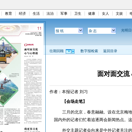
教育
经济
生活
法治
军事
卫生
健康
女人
文娱
光明
报 纸
杂 志
往期回顾
数字报检索
返回目录
面对面交流
作者：本报记者 刘习
【会场走笔】
三月的北京，春意融融。设在北京梅地
国内外的记者们忙着追逐两会新闻热点。
外交主题记者会向来是中外记者关注的