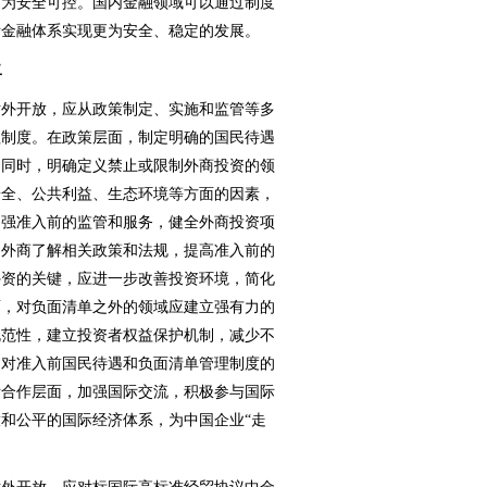
更为安全可控。国内金融领域可以通过制度
际金融体系实现更为安全、稳定的发展。
二
外开放，应从政策制定、实施和监管等多
理制度。在政策层面，制定明确的国民待遇
。同时，明确定义禁止或限制外商投资的领
安全、公共利益、生态环境等方面的因素，
加强准入前的监管和服务，健全外商投资项
助外商了解相关政策和法规，提高准入前的
外资的关键，应进一步改善投资环境，简化
面，对负面清单之外的领域应建立强有力的
规范性，建立投资者权益保护机制，减少不
，对准入前国民待遇和负面清单管理制度的
际合作层面，加强国际交流，积极参与国际
和公平的国际经济体系，为中国企业“走