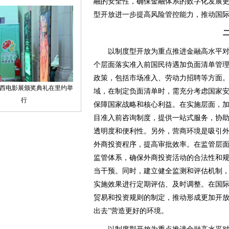
融的安全性，确保金融体系的数字化发展
型开放进一步提高风险管控能力，推动国
以制度型开放为重点推进金融高水平对
个层面落实准入前国民待遇加负面清单管
政策，包括市场准入、劳动力招聘等方面
域，在制定负面清单时，需充分考虑国家
保障国家战略和核心利益。在实施层面，
目准入前咨询制度，提供一站式服务，协
透明度和便利性。另外，营商环境是吸引
外商投资程序，提高审批效率。在监管层
监管体系，确保外商投资活动的合法性和
当干预。同时，建立健全监测和评估机制
实施效果进行定期评估、及时调整。在国
贸易和投资规则的制定，推动形成更加开放
出去”营造更好的环境。