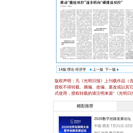
14版:理论·经济学
上一版
下一版
版权声明：凡《光明日报》上刊载作品（
授权不得转载、摘编、改编、篡改或以其
式使用，授权转载的请注明来源“《光明日