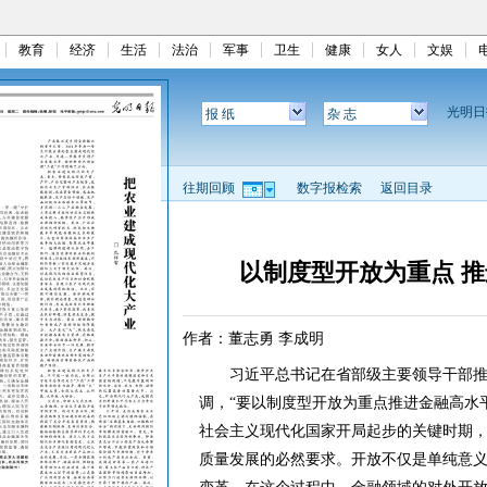
教育
经济
生活
法治
军事
卫生
健康
女人
文娱
光明
报 纸
杂 志
往期回顾
数字报检索
返回目录
以制度型开放为重点 
作者：董志勇 李成明
习近平总书记在省部级主要领导干部推
调，“要以制度型开放为重点推进金融高水
社会主义现代化国家开局起步的关键时期
质量发展的必然要求。开放不仅是单纯意