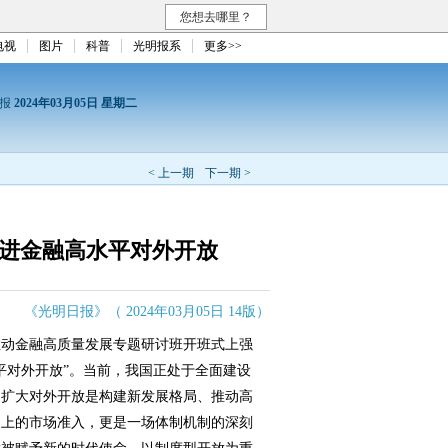
您想去哪里？
电视
图片
科普
光明报系
更多>>
日报
2024年03月05日 星期二
< 上一期
下一期 >
推进金融高水平对外开放
《光明日报》（ 2024年03月05日 14版）
动金融高质量发展专题研讨班开班式上强
平对外开放”。当前，我国正处于全面建设
，扩大对外开放是构建新发展格局、推动高
义上的市场准入，更是一场体制机制的深刻