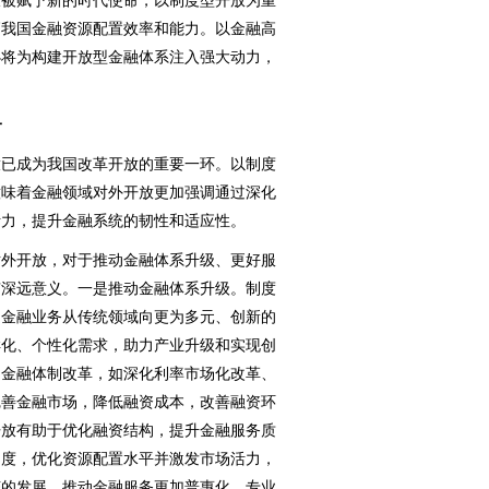
放被赋予新的时代使命，以制度型开放为重
高我国金融资源配置效率和能力。以金融高
必将为构建开放型金融体系注入强大动力，
一
已成为我国改革开放的重要一环。以制度
意味着金融领域对外开放更加强调通过深化
活力，提升金融系统的韧性和适应性。
外开放，对于推动金融体系升级、更好服
有深远意义。一是推动金融体系升级。制度
动金融业务从传统领域向更为多元、创新的
样化、个性化需求，助力产业升级和实现创
列金融体制改革，如深化利率市场化改革、
完善金融市场，降低融资成本，改善融资环
开放有助于优化融资结构，提升金融服务质
力度，优化资源配置水平并激发市场活力，
济的发展，推动金融服务更加普惠化、专业