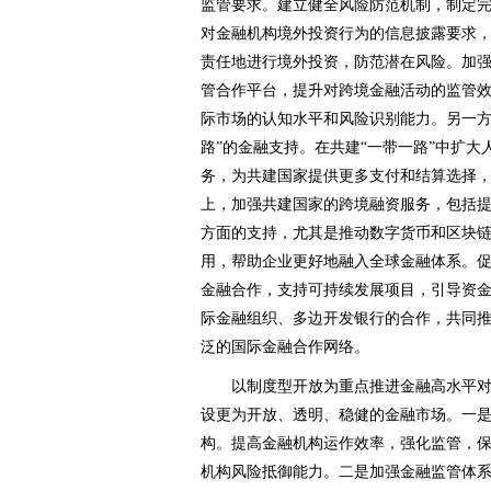
监管要求。建立健全风险防范机制，制定
对金融机构境外投资行为的信息披露要求
责任地进行境外投资，防范潜在风险。加
管合作平台，提升对跨境金融活动的监管
际市场的认知水平和风险识别能力。另一方
路”的金融支持。在共建“一带一路”中扩
务，为共建国家提供更多支付和结算选择
上，加强共建国家的跨境融资服务，包括
方面的支持，尤其是推动数字货币和区块链
用，帮助企业更好地融入全球金融体系。
金融合作，支持可持续发展项目，引导资
际金融组织、多边开发银行的合作，共同推
泛的国际金融合作网络。
以制度型开放为重点推进金融高水平对
设更为开放、透明、稳健的金融市场。一
构。提高金融机构运作效率，强化监管，
机构风险抵御能力。二是加强金融监管体