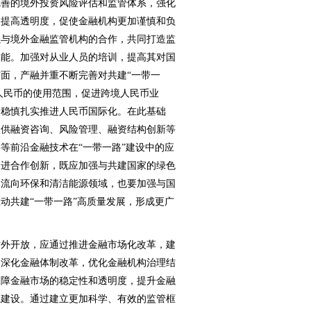
完善的境外投资风险评估和监管体系，强化
，提高透明度，促使金融机构更加谨慎和负
强与境外金融监管机构的合作，共同打造监
效能。加强对从业人员的培训，提高其对国
面，产融并重不断完善对共建“一带一
大人民币的使用范围，促进跨境人民币业
，稳慎扎实推进人民币国际化。在此基础
提供融资咨询、风险管理、融资结构创新等
等前沿金融技术在“一带一路”建设中的应
促进合作创新，既应加强与共建国家的绿色
金流向环保和清洁能源领域，也要加强与国
动共建“一带一路”高质量发展，形成更广
外开放，应通过推进金融市场化改革，建
是深化金融体制改革，优化金融机构治理结
保障金融市场的稳定性和透明度，提升金融
系建设。通过建立更加科学、有效的监管框