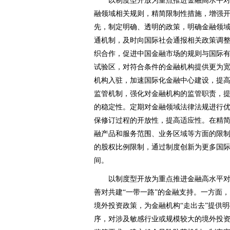
以制度型开放为重点推进金融高水平对
融领域相关规则，精简限制性措施，增强
先，制定明确、透明的政策，明确金融领
通机制，及时向国际社会通报相关政策调
织合作，促进中国金融市场的规则与国际
试验区，对符合条件的金融机构提供更为
机构入驻，加速国际化金融中心建设，提
监管机制，强化对金融机构的监管职责，
的稳定性。定期对金融领域法律法规进行
保修订过程的开放性，提高适应性。在精
融产品和服务范围、业务区域等方面的限
的股权比例限制，通过制度创新为更多国
间。
以制度型开放为重点推进金融高水平对
善对共建“一带一路”的金融支持。一方面
境外投资政策，为金融机构“走出去”提供
序，对涉及敏感行业或规模较大的境外投