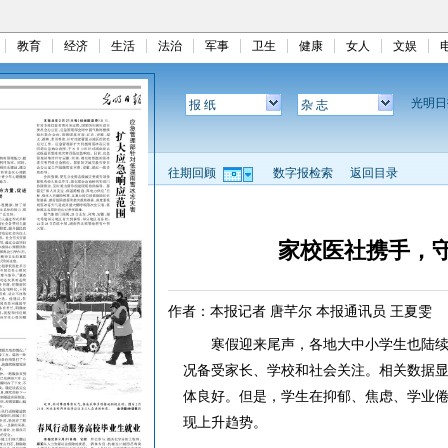
教育
经济
生活
法治
军事
卫生
健康
女人
文娱
光明
报 纸
杂 志
往期回顾
数字报检索
返回目录
家校医社携手，
作者：本报记者 唐芊尔 本报通讯员 王夏雯
寒假迎来尾声，各地大中小学生也陆续
况备受家长、学校和社会关注。相关数据
体良好。但是，学生在抑郁、焦虑、学业
现上升趋势。