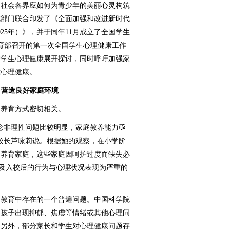
社会各界应如何为青少年的美丽心灵构筑
十七部门联合印发了《全面加强和改进新时代
025年）》，并于同年11月成立了全国学生
教育部召开的第一次全国学生心理健康工作
护学生心理健康展开探讨，同时呼吁加强家
童心理健康。
，营造良好家庭环境
养育方式密切相关。
非理性问题比较明显，家庭教养能力亟
校长芦咏莉说。根据她的观察，在小学阶
的养育家庭，这些家庭因呵护过度而缺失必
时及入校后的行为与心理状况表现为严重的
教育中存在的一个普遍问题。中国科学院
当孩子出现抑郁、焦虑等情绪或其他心理问
。另外，部分家长和学生对心理健康问题存