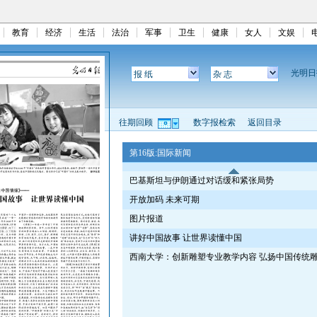
教育
经济
生活
法治
军事
卫生
健康
女人
文娱
光明
报 纸
杂 志
往期回顾
数字报检索
返回目录
第16版:国际新闻
巴基斯坦与伊朗通过对话缓和紧张局势
开放加码 未来可期
图片报道
讲好中国故事 让世界读懂中国
西南大学：创新雕塑专业教学内容 弘扬中国传统