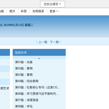
您想去哪里？
电视
图片
科普
光明报系
更多>>
日报
2024年01月23日 星期二
< 上一期
下一期 >
版面目录
第01版：头版
第02版：要闻
第03版：要闻
第04版：综合新闻
第05版：红船初心专刊（总第1326期）
雕塑艺术
第06版：学习贯彻习近平新时代中国特色社会主义思想专刊
第07版：深度报道
第08版：评论