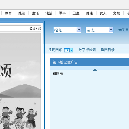
教育
经济
生活
法治
军事
卫生
健康
女人
文娱
光明
报 纸
杂 志
往期回顾
数字报检索
返回目录
第16版:公益广告
祖国颂