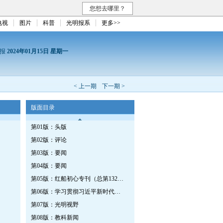
您想去哪里？
电视
图片
科普
光明报系
更多>>
日报
2024年01月15日 星期一
< 上一期
下一期 >
版面目录
第01版：头版
第02版：评论
第03版：要闻
第04版：要闻
第05版：红船初心专刊（总第1320期）
第06版：学习贯彻习近平新时代中国特色社会主义思想专刊
第07版：光明视野
第08版：教科新闻