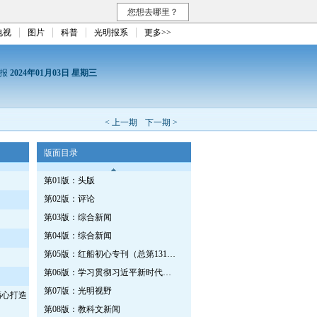
您想去哪里？
电视
图片
科普
光明报系
更多>>
日报
2024年01月03日 星期三
< 上一期
下一期 >
版面目录
第01版：头版
第02版：评论
第03版：综合新闻
第04版：综合新闻
第05版：红船初心专刊（总第1312期）
第06版：学习贯彻习近平新时代中国特色社会主义思想专刊
第07版：光明视野
精心打造
第08版：教科文新闻