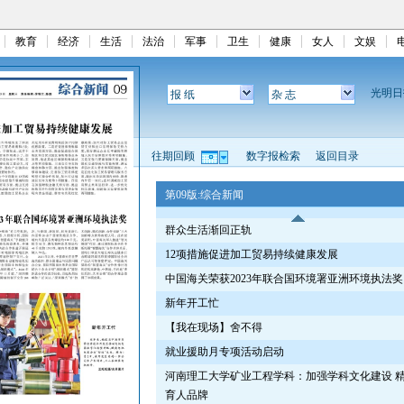
教育
经济
生活
法治
军事
卫生
健康
女人
文娱
光明
报 纸
杂 志
往期回顾
数字报检索
返回目录
第09版:综合新闻
群众生活渐回正轨
12项措施促进加工贸易持续健康发展
中国海关荣获2023年联合国环境署亚洲环境执法奖
新年开工忙
【我在现场】舍不得
就业援助月专项活动启动
河南理工大学矿业工程学科：加强学科文化建设 
育人品牌