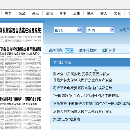
教育
经济
生活
法治
军事
卫生
健康
女人
文娱
光明
报 纸
杂 志
往期回顾
数字报检索
返回目录
第01版:头版
要求全力开展搜救 妥善安置受灾群众
尽最大努力保障人民群众生命财产安全
习近平致电祝贺塞西当选连任埃及总统
“一国两制”的生命力和优越性必将不断显现
不负重托 不断推进具有澳门特色的“一国两制”成
尽最大努力保障人民群众生命财产安全
大国“三农”绘新卷