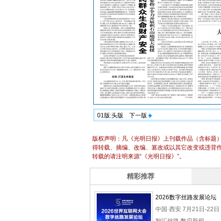
01版:头版
下一版