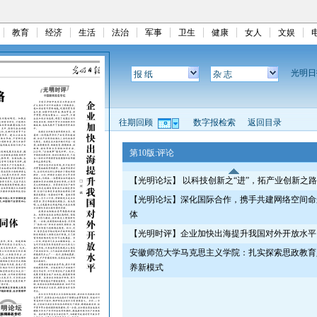
教育
经济
生活
法治
军事
卫生
健康
女人
文娱
光明
报 纸
杂 志
往期回顾
数字报检索
返回目录
第10版:评论
【光明论坛】 以科技创新之“进”，拓产业创新之路
【光明论坛】深化国际合作，携手共建网络空间命
体
【光明时评】企业加快出海提升我国对外开放水平
安徽师范大学马克思主义学院：扎实探索思政教育
养新模式