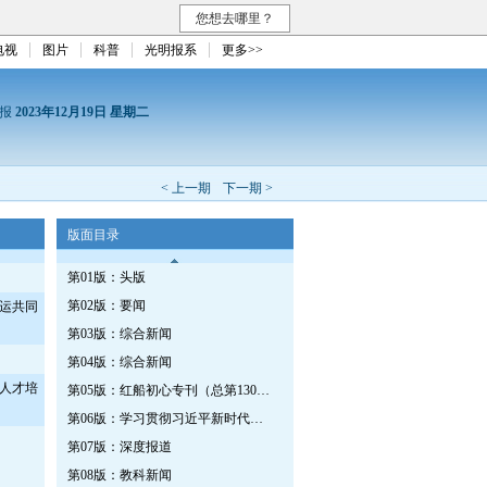
您想去哪里？
电视
图片
科普
光明报系
更多>>
日报
2023年12月19日 星期二
< 上一期
下一期 >
版面目录
第01版：头版
第02版：要闻
运共同
第03版：综合新闻
第04版：综合新闻
人才培
第05版：红船初心专刊（总第1302期）
第06版：学习贯彻习近平新时代中国特色社会主义思想专刊
第07版：深度报道
第08版：教科新闻