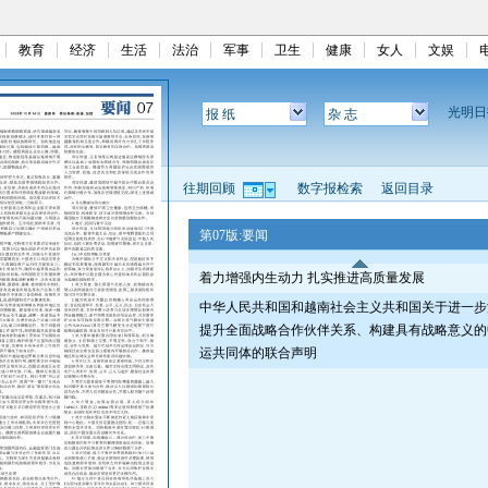
教育
经济
生活
法治
军事
卫生
健康
女人
文娱
光明
报 纸
杂 志
往期回顾
数字报检索
返回目录
第07版:要闻
着力增强内生动力 扎实推进高质量发展
中华人民共和国和越南社会主义共和国关于进一步
提升全面战略合作伙伴关系、构建具有战略意义的
运共同体的联合声明