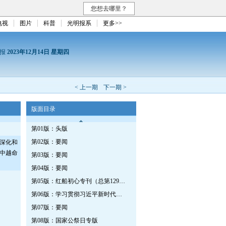
您想去哪里？
电视
图片
科普
光明报系
更多>>
日报
2023年12月14日 星期四
< 上一期
下一期 >
版面目录
第01版：头版
第02版：要闻
深化和
中越命
第03版：要闻
第04版：要闻
第05版：红船初心专刊（总第1299期）
第06版：学习贯彻习近平新时代中国特色社会主义思想专刊
第07版：要闻
第08版：国家公祭日专版