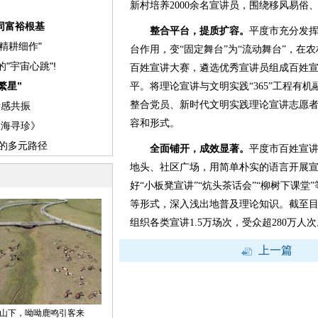
新村培养2000余名宣讲员，围绕移风易俗
整合平台，提质扩容。
平度市充分发
台作用，变“固定舞台”为“流动舞台”，在
百姓宣讲大赛，遴选优秀宣讲员组成百姓
平。将理论宣讲与文明实践“365”工程有
整合党员、新时代文明实践理论宣讲志愿
容和形式。
全面铺开，成效显著。
平度市百姓宣
地头、社区广场，用简单朴实的语言开展宣讲
好“小板凳宣讲”“炕头茶话会”“柳树下课
等形式，深入浅出地普及理论知识。截至目
组织各类宣讲1.5万场次，受众超280万人次
上一篇