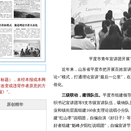
平度市青年宣讲团开展
近年来，山东省平度市把开展百姓宣讲作
论+”模式，打通理论宣讲“最后一公里”，
含标题），未经本报或本网
俗化。
它改变或违背作者原意的方
报》”。
三级联动，建强队伍。
平度市组建领
织书记宣讲团等9支市级宣讲队伍，吸纳队员
业和镇街层面组建160余支理论说唱小分
建“红山枣”说唱团，自编自演《好日子》等
好者组建“魁峰夕阳红说唱团”，自编宣讲节目