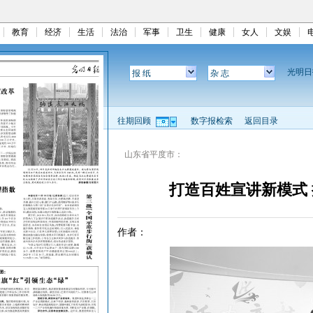
教育
经济
生活
法治
军事
卫生
健康
女人
文娱
光明
报 纸
杂 志
往期回顾
数字报检索
返回目录
山东省平度市：
打造百姓宣讲新模式
作者：