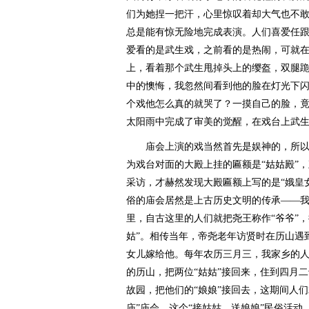
们为她捏一把汗，心里惊叹着却大气也不
总是能有惊无险地完成表演。人们喜爱任
爱看的是武生戏，之前看的是热闹，可就
上，看着那个武生甩掉头上的缨盔，双腿
中的懊悔，我忽然间看到他的脸在灯光下
个戏他怎么真的就哭了？一摸自己的脸，
太阳雨中完成了审美的觉醒，在戏台上武
庙会上演的戏当然首先是娱神的，所以
为戏台对面的大殿上挂的匾额是“姑姑殿”
采访，才赫然发现大殿匾额上写的是“娥皇
俗的庙会居然是上古历史文明的传承——
里，自古这里的人们就把尧王称作“爷爷”
姑”。相传当年，帝尧老年访贤时在历山遇
女儿嫁给他。每年农历三月三，我家乡的人
的历山，把两位“姑姑”接回来，住到四月
故园，把他们的“娘娘”接回去，这期间人
庙”庙会。这个“接姑姑、送娘娘”民俗活