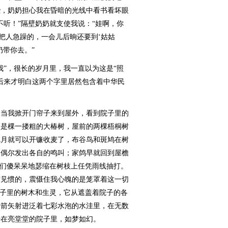
些，奶奶担心我在昏暗的光线中看书看坏眼
不听！”隔壁奶奶就支使我说：“娃啊，你
把人急躁的，一会儿后晌还要到‘姑姑
奶带你去。”
”，很长的岁月里，我一直以为这是“照
后来才明白这两个字里居然包含着中华民
当我掀开门帘子来到屋外，看到院子里的
边是棵一搂粗的大椿树，屋前的两棵梧桐树
把月就可以开镰收麦了，布谷鸟和斑鸠在树
，偶尔发出各自的鸣叫；家鸽早就回到屋檐
雀们傻呆呆地瑟缩在树枝上任凭雨线抽打。
空见惯的，震慑住我心魄的是笼罩着这一切
院子里的树木和生灵，它从遮盖着院子的各
的箭矢射进泛着七彩水泡的水洼里，在无数
开在亮堂堂的院子里，如梦如幻。