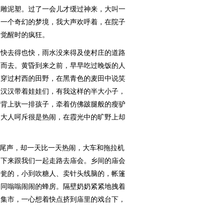
雕泥塑。过了一会儿才缓过神来，大叫一
了一个奇幻的梦境，我大声欢呼着，在院子
美觉醒时的疯狂。
快去得也快，雨水没来得及使村庄的道路
涌而去。黄昏到来之前，早早吃过晚饭的人
绎穿过村西的田野，在黑青色的麦田中说笑
老汉汉带着娃娃们，有我这样的半大小子，
驴背上驮一排孩子，牵着仿佛跛腿般的瘦驴
闹大人呵斥很是热闹，在霞光中的旷野上却
尾声，却一天比一天热闹，大车和拖拉机
们下来跟我们一起走路去庙会。乡间的庙会
食瓮的，小到吹糖人、卖针头线脑的，帐篷
如同嗡嗡闹闹的蜂房。隔壁奶奶紧紧地拽着
逛集市，一心想着快点挤到庙里的戏台下，