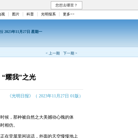
您想去哪里？
电视
图片
科普
光明报系
更多>>
日报
2023年11月27日 星期一
< 上一期
下一期 >
“耀我”之光
《光明日报》（ 2023年11月27日 01版）
时候，那种被自然之大美撼动心魄的体
鸥时相仿。
正在堂屋里闲说话，外面的天空慢慢地上