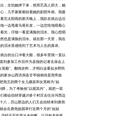
敢出，生怕她摔下来，然而艺高人胆大，她
跟心，几乎家家都挂着她的剧照年画。我最
在看完太阳雨的那天晚上，我趴在戏台边沿
跪地一边甩着马尾长发，一边悲怆地唱着心
闪着光，仔细一看是满脸的泪水。我心想唱
竟然也是满脸的泪水。就在那一天里，我在
生的泪水里感悟到了艺术与人生的真谛。
戏台的台口冲着大殿，很多年里我一直以
，直到参加工作后作为县报的记者去庙会上
女英殿”。翻阅史料，才明白这看似乡野民
我的家乡山西洪洞县甘亭镇相传是尧帝故
，把尧王的两个女儿娥皇和女英称为“姑
到舜，为了考验他“以观其内”，就把一双
们都会抬轿穿越20多个村庄去往汾河西边
二十八，历山那边的人们又会抬轿来到唐尧
们就会在唐尧故园举行近两个月的“姑姑
动，历经千百年而从未中断，以活标本的形