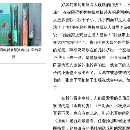
好容易来到那座高大巍峨的门楼下，上面
庙”，在被隔壁奶奶拉拽着挤进去的瞬间仰
人更多更吵，我个子小，几乎四面都是人墙
演了！”她便奋起神勇拉着我从人缝里奇迹
说：“娃娃家上戏台去没人管你！”我就攀
多大的“猴娃子”了。我们坐在大幕的外面
的光景。隔壁奶奶刚在前几排挤出一个空
声浪低下去一些。这是预备铃，声音低而
阵更为高亢激越的电铃声响过，戏台下的
子的小贩也不敢出声了。大幕在或急或缓
着的一张桌子两把椅子出现在戏台中央。
了。
在我们晋南乡村，人们最爱看的是蒲剧和
欢迎的是《杀狗劝妻》《三对面》《杨排
百看不厌。也会有角儿来，引起老百姓的
《挂画》老百姓最爱看。任老师那时候还
圈椅背，穿着镶有小毛球的绣花鞋的双脚