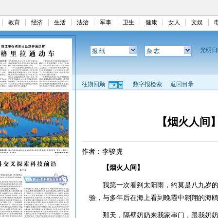
教育
经济
生活
法治
军事
卫生
健康
女人
文娱
光明
报 纸
杂 志
往期回顾
数字报检索
返回目录
【烟火人间】
作者：李骏虎
【烟火人间】
我第一次看到太阳雨，约莫是八九岁的
验，与多年后在海上看到晚霞中翱翔的海
那天，隔壁奶奶来我家串门，跟我奶奶