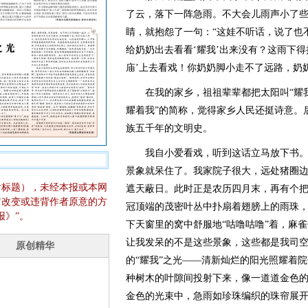
了云，落下一阵急雨。不大会儿雨声小了
睛，就抱怨了一句：“这娃不听话，说了也
给奶奶出去看看‘耀我’出来没有？这雨下得
庙’上去看戏！你奶奶脚小走不了远路，奶
在我的家乡，祖祖辈辈都把太阳叫“耀我
耀着我”的简称，觉得家乡人民还挺诗意。
族五千年的文明史。
我自小爱看戏，听到这话立马放下书。
景象就呆住了。我家院子很大，远处猪圈
含标题），未经本报或本网
遮天蔽日。此时正是农历四月末，再有个
它改变或违背作者原意的方
冠顶端的茂密叶丛中扑扇着翅膀上的雨珠
报》”。
下天窗里的窝中舒服地“咕噜咕噜”着，麻
让我发呆的不是这些景象，这些都是我司
的“耀我”之光——清新灿烂的阳光照耀着
种树木的叶隙间投射下来，像一道道金色
金色的光束中，急雨如珍珠编织的珠帘展