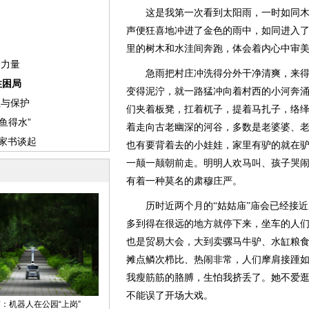
这是我第一次看到太阳雨，一时如同木
声便狂喜地冲进了金色的雨中，如同进入
里的树木和水洼间奔跑，体会着内心中审
急雨把村庄冲洗得分外干净清爽，来得
变得泥泞，就一路猛冲向着村西的小河奔
们夹着板凳，扛着杌子，提着马扎子，络
着走向古老幽深的河谷，多数是老婆婆、
也有要背着去的小娃娃，家里有驴的就在
一颠一颠朝前走。明明人欢马叫、孩子哭
有着一种莫名的肃穆庄严。
历时近两个月的“姑姑庙”庙会已经接近
多到得在很远的地方就停下来，坐车的人
也是贸易大会，大到卖骡马牛驴、水缸粮
摊点鳞次栉比、热闹非常，人们摩肩接踵
我瘦筋筋的胳膊，生怕我挤丢了。她不爱
不能误了开场大戏。