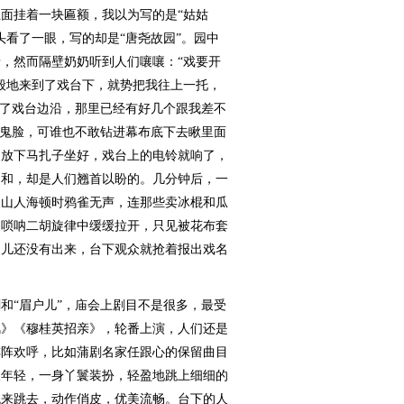
挂着一块匾额，我以为写的是“姑姑
头看了一眼，写的却是“唐尧故园”。园中
，然而隔壁奶奶听到人们嚷嚷：“戏要开
般地来到了戏台下，就势把我往上一托，
上了戏台边沿，那里已经有好几个跟我差不
扮鬼脸，可谁也不敢钻进幕布底下去瞅里面
档放下马扎子坐好，戏台上的电铃就响了，
柔和，却是人们翘首以盼的。几分钟后，一
人山人海顿时鸦雀无声，连那些卖冰棍和瓜
的唢呐二胡旋律中缓缓拉开，只见被花布套
角儿还没有出来，台下观众就抢着报出戏名
“眉户儿”，庙会上剧目不是很多，最受
风》《穆桂英招亲》，轮番上演，人们还是
阵阵欢呼，比如蒲剧名家任跟心的保留曲目
很年轻，一身丫鬟装扮，轻盈地跳上细细的
跳来跳去，动作俏皮，优美流畅。台下的人